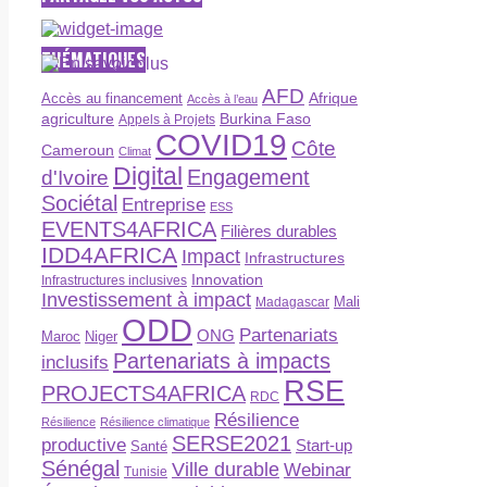
THÉMATIQUES
AFD
Afrique
Accès au financement
Accès à l’eau
agriculture
Burkina Faso
Appels à Projets
COVID19
Côte
Cameroun
Climat
Digital
Engagement
d'Ivoire
Sociétal
Entreprise
ESS
EVENTS4AFRICA
Filières durables
IDD4AFRICA
Impact
Infrastructures
Innovation
Infrastructures inclusives
Investissement à impact
Madagascar
Mali
ODD
Partenariats
ONG
Maroc
Niger
Partenariats à impacts
inclusifs
RSE
PROJECTS4AFRICA
RDC
Résilience
Résilience
Résilience climatique
SERSE2021
productive
Start-up
Santé
Sénégal
Ville durable
Webinar
Tunisie