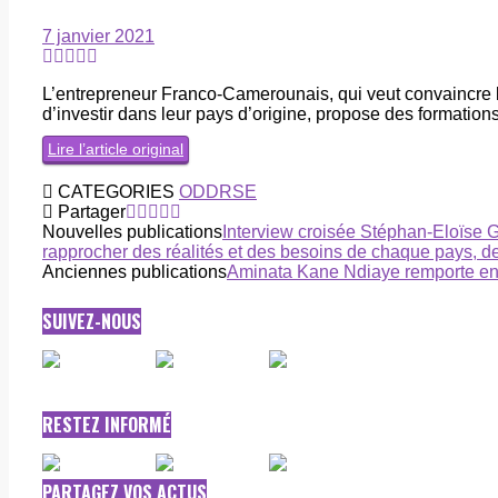
7 janvier 2021
L’entrepreneur Franco-Camerounais, qui veut convaincre l
d’investir dans leur pays d’origine, propose des formation
Lire l’article original
CATEGORIES
ODD
RSE
Partager
Nouvelles publications
Interview croisée Stéphan-Eloï
rapprocher des réalités et des besoins de chaque pays, 
Anciennes publications
Aminata Kane Ndiaye remporte en
SUIVEZ-NOUS
RESTEZ INFORMÉ
PARTAGEZ VOS ACTUS