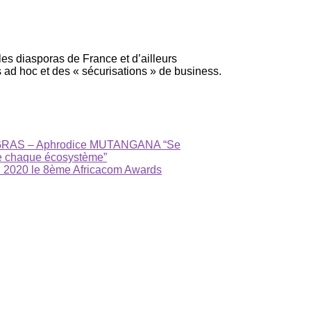
es diasporas de France et d’ailleurs
s ad hoc et des « sécurisations » de business.
se GRAS – Aphrodice MUTANGANA “Se
de chaque écosystème”
 2020 le 8ème Africacom Awards