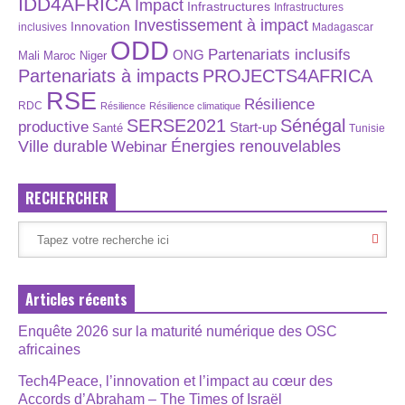
IDD4AFRICA
Impact
Infrastructures
Infrastructures
Investissement à impact
Innovation
inclusives
Madagascar
ODD
Partenariats inclusifs
ONG
Maroc
Niger
Mali
Partenariats à impacts
PROJECTS4AFRICA
RSE
Résilience
RDC
Résilience
Résilience climatique
SERSE2021
Sénégal
productive
Start-up
Santé
Tunisie
Énergies renouvelables
Ville durable
Webinar
RECHERCHER
Articles récents
Enquête 2026 sur la maturité numérique des OSC
africaines
Tech4Peace, l’innovation et l’impact au cœur des
Accords d’Abraham – The Times of Israël