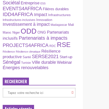
Sociétal
Entreprise
ESS
EVENTS4AFRICA
Filières durables
IDD4AFRICA
Impact
Infrastructures
Innovation
Infrastructures inclusives
Investissement à impact
Madagascar
Mali
ODD
Partenariats
ONG
Maroc
Niger
Partenariats à impacts
inclusifs
RSE
PROJECTS4AFRICA
RDC
Résilience
Résilience
Résilience climatique
SERSE2021
productive
Start-up
Santé
Sénégal
Ville durable
Webinar
Tunisie
Énergies renouvelables
RECHERCHER
Articles récents