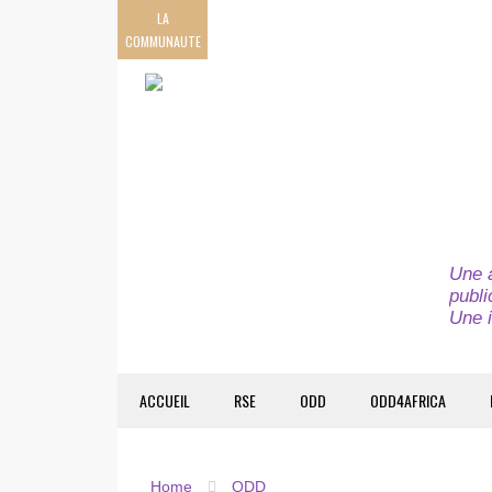
LA
COMMUNAUTE
Une a
publi
Une i
ACCUEIL
RSE
ODD
ODD4AFRICA
Home
ODD