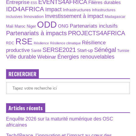
EVENTS4AFRICA
Entreprise
Filières durables
ESS
IDD4AFRICA
Impact
Infrastructures
Infrastructures
Investissement à impact
Innovation
inclusives
Madagascar
ODD
Partenariats inclusifs
ONG
Maroc
Niger
Mali
Partenariats à impacts
PROJECTS4AFRICA
RSE
Résilience
RDC
Résilience
Résilience climatique
SERSE2021
Sénégal
productive
Start-up
Santé
Tunisie
Énergies renouvelables
Ville durable
Webinar
RECHERCHER
Articles récents
Enquête 2026 sur la maturité numérique des OSC
africaines
Tech4Peace, l’innovation et l’impact au cœur des