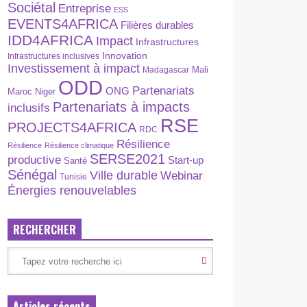
Sociétal
Entreprise
ESS
EVENTS4AFRICA
Filières durables
IDD4AFRICA
Impact
Infrastructures
Innovation
Infrastructures inclusives
Investissement à impact
Madagascar
Mali
ODD
Partenariats
ONG
Maroc
Niger
Partenariats à impacts
inclusifs
RSE
PROJECTS4AFRICA
RDC
Résilience
Résilience
Résilience climatique
SERSE2021
productive
Start-up
Santé
Sénégal
Ville durable
Webinar
Tunisie
Énergies renouvelables
RECHERCHER
Articles récents