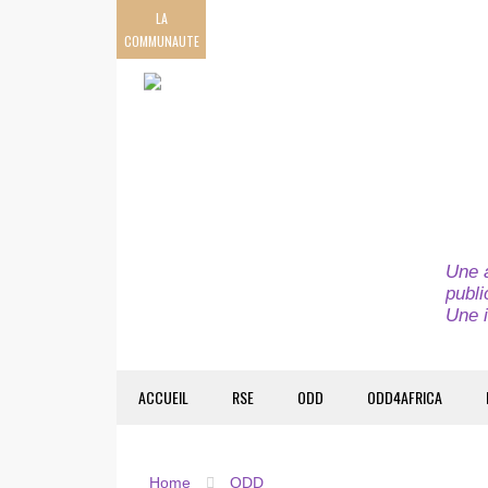
LA
COMMUNAUTE
Une a
publi
Une i
ACCUEIL
RSE
ODD
ODD4AFRICA
Home
ODD