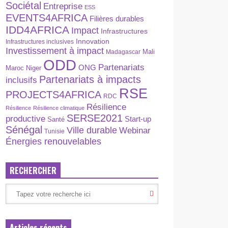
Sociétal
Entreprise
ESS
EVENTS4AFRICA
Filières durables
IDD4AFRICA
Impact
Infrastructures
Innovation
Infrastructures inclusives
Investissement à impact
Madagascar
Mali
ODD
Partenariats
ONG
Maroc
Niger
Partenariats à impacts
inclusifs
RSE
PROJECTS4AFRICA
RDC
Résilience
Résilience
Résilience climatique
SERSE2021
productive
Start-up
Santé
Sénégal
Ville durable
Webinar
Tunisie
Énergies renouvelables
RECHERCHER
Articles récents