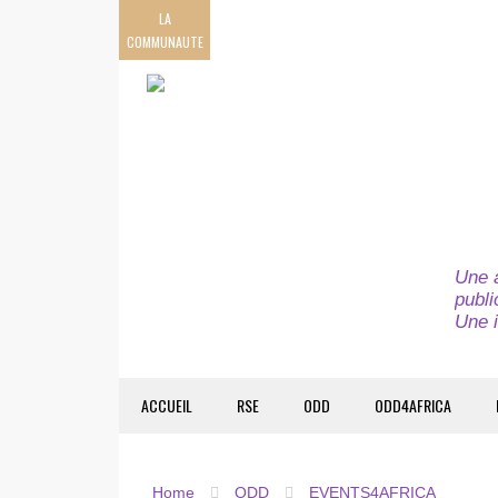
LA
COMMUNAUTE
Une a
publi
Une i
ACCUEIL
RSE
ODD
ODD4AFRICA
Home
ODD
EVENTS4AFRICA