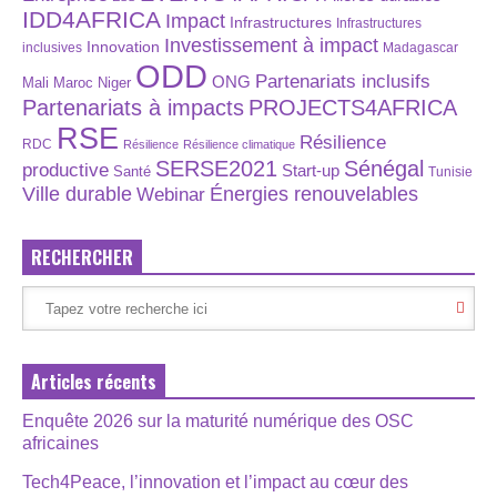
IDD4AFRICA
Impact
Infrastructures
Infrastructures
Investissement à impact
Innovation
inclusives
Madagascar
ODD
Partenariats inclusifs
ONG
Maroc
Niger
Mali
Partenariats à impacts
PROJECTS4AFRICA
RSE
Résilience
RDC
Résilience
Résilience climatique
SERSE2021
Sénégal
productive
Start-up
Santé
Tunisie
Énergies renouvelables
Ville durable
Webinar
RECHERCHER
Articles récents
Enquête 2026 sur la maturité numérique des OSC
africaines
Tech4Peace, l’innovation et l’impact au cœur des