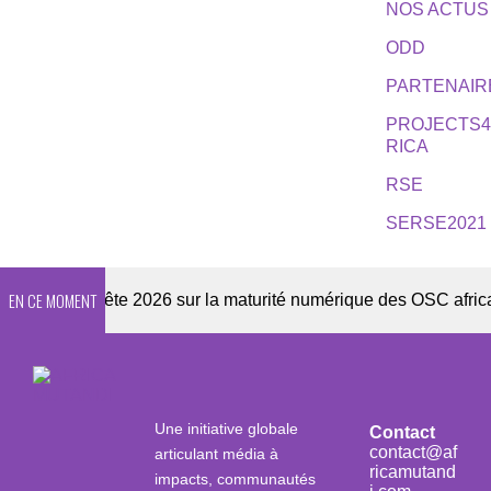
NOS ACTUS
ODD
PARTENAIR
PROJECTS
RICA
RSE
SERSE2021
EN CE MOMENT
Enquête 2026 sur la maturité numérique des OSC africaines
Une initiative globale
Contact
contact@af
articulant média à
ricamutand
impacts, communautés