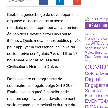
12 novembre 2022
Enabel, agence belge de développement,
organise à l’occasion de la semaine
THÉMATIQUE
mondiale de l’entrepreneuriat, la première
édition des Private Sector Days sur le
Accès au
financement
Acc
thème: « Quels mécanismes publics-privés
AFD
Afri
l’eau
pour appuyer la croissance inclusive du
agriculture
Appe
Burkina
Projets
secteur privé sénégalais ? », du 16 au 17
Faso
Camerou
novembre 2022 au Musée des
Climat
COVID
Civilisations Noires de Dakar.
Côte d'Ivoi
Digital
Dans le cadre du programme de
Engageme
coopération sénégalo-belge 2019-2024,
Sociétal
Enabel s’est engagé à contribuer de
Entreprise
ES
manière significative au développement
EVENTS4
socio-économique inclusif et durable du
RICA
Filière