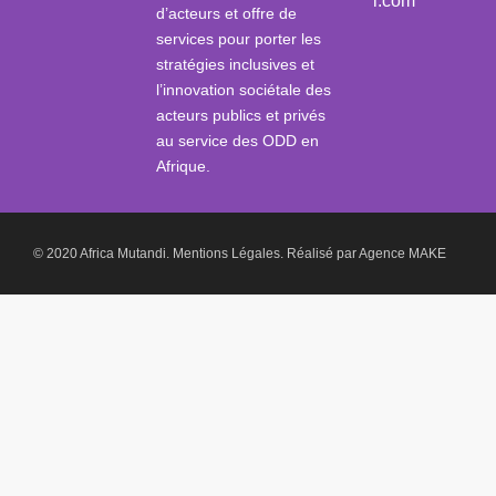
i.com
d’acteurs et offre de
services pour porter les
stratégies inclusives et
l’innovation sociétale des
acteurs publics et privés
au service des ODD en
Afrique.
© 2020 Africa Mutandi.
Mentions Légales.
Réalisé par
Agence MAKE