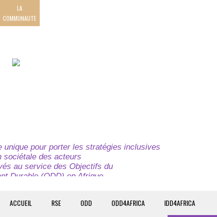
LA
COMMUNAUTE
unique pour porter les stratégies inclusives
on sociétale des acteurs
ivés au service des Objectifs du
t Durable (ODD) en Afrique.
e globale à l’attention des parties prenantes du
t du continent.
ACCUEIL
RSE
ODD
ODD4AFRICA
IDD4AFRICA