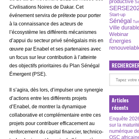
productive
S
Civilisations Noires de Dakar. Cet
SERSE20
Start-up
événement servira de prétexte pour porter
Sénégal
Tun
à la connaissance des acteurs de
Ville durabl
l’écosystème les différents mécanismes
Webinar
Énergies
d’appui du secteur privé sénégalais mis en
renouvelabl
œuvre par Enabel et ses partenaires avec
un focus sur leur contribution à l’atteinte
RECHERCHE
des objectifs prioritaires du Plan Sénégal
Émergent (PSE).
Il s’agira, dès lors, d’impulser une synergie
d’actions entre les différents projets
Articles
d’Enabel, de montrer la dynamique
récents
collaborative et complémentaire entre ces
Enquête 202
projets pour contribuer efficacement au
sur la maturit
numérique d
renforcement du capital financier, technico-
OSC africain