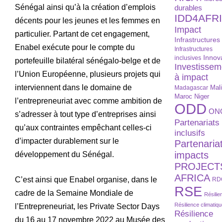
Sénégal ainsi qu’à la création d’emplois
durables
IDD4AFR
décents pour les jeunes et les femmes en
Impact
particulier. Partant de cet engagement,
Infrastructures
Enabel exécute pour le compte du
Infrastructures
Innov
inclusives
portefeuille bilatéral sénégalo-belge et de
Investissem
l’Union Européenne, plusieurs projets qui
à impact
interviennent dans le domaine de
Madagascar
Mal
Maroc
Niger
l’entrepreneuriat avec comme ambition de
ODD
ON
s’adresser à tout type d’entreprises ainsi
Partenariats
qu’aux contraintes empêchant celles-ci
inclusifs
d’impacter durablement sur le
Partenaria
impacts
développement du Sénégal.
PROJECT
AFRICA
C’est ainsi que Enabel organise, dans le
RD
RSE
cadre de la Semaine Mondiale de
Résilie
Résilience climatiq
l’Entrepreneuriat, les Private Sector Days
Résilience
du 16 au 17 novembre 2022 au Musée des