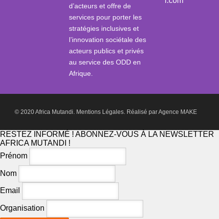
i.com
d’acteurs et offre de
services pour porter les
stratégies inclusives et
l’innovation sociétale des
acteurs publics et privés
au service des ODD en
Afrique.
© 2020 Africa Mutandi.
Mentions Légales.
Réalisé par
Agence MAKE
RESTEZ INFORMÉ ! ABONNEZ-VOUS À LA NEWSLETTER
AFRICA MUTANDI !
Prénom
Nom
Email
Organisation