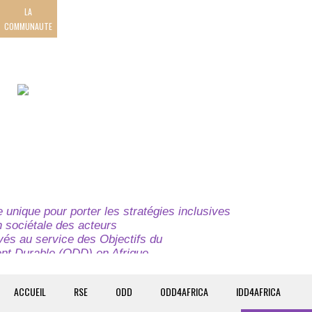
LA
COMMUNAUTE
unique pour porter les stratégies inclusives
on sociétale des acteurs
ivés au service des Objectifs du
t Durable (ODD) en Afrique.
e globale à l’attention des parties prenantes du
t du continent.
ACCUEIL
RSE
ODD
ODD4AFRICA
IDD4AFRICA