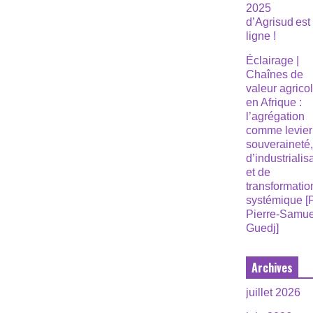
2025
d’Agrisud est
ligne !
Éclairage |
Chaînes de
valeur agrico
en Afrique :
l’agrégation
comme levier
souveraineté
d’industrialis
et de
transformatio
systémique [
Pierre-Samue
Guedj]
Archives
juillet 2026