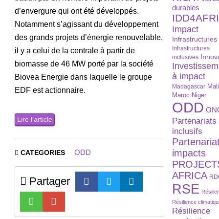
durables
d’envergure qui ont été développés.
IDD4AFR
Notamment s’agissant du développement
Impact
des grands projets d’énergie renouvelable,
Infrastructures
Infrastructures
il y a celui de la centrale à partir de
Innov
inclusives
biomasse de 46 MW porté par la société
Investissem
à impact
Biovea Energie dans laquelle le groupe
Madagascar
Mal
EDF est actionnaire.
Maroc
Niger
ODD
ON
Lire l’article
Partenariats
inclusifs
Partenaria
impacts
ODD
CATEGORIES
PROJECT
AFRICA
RD
Partager
RSE
Résilie
Résilience climatiq
Résilience