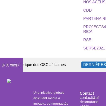
NOS ACTUS
ODD
PARTENAIR
PROJECTS
RICA
RSE
SERSE2021
EN CE MOMENT
ité numérique des OSC africaines
DERNIÈRES ACT
Une initiative globale
Contact
contact@af
articulant média à
ricamutand
impacts, communautés