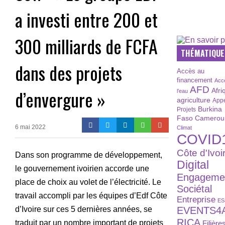
a investi entre 200 et
300 milliards de FCFA
THÉMATIQUE
dans des projets
Accès au
financement
Acc
AFD
d’envergure »
Afri
l’eau
agriculture
Appe
Burkina
Projets
Faso
Camerou
6 mai 2022
Climat
COVID
Côte d'Ivoi
Dans son programme de développement,
Digital
le gouvernement ivoirien accorde une
Engageme
place de choix au volet de l’électricité. Le
Sociétal
travail accompli par les équipes d’Edf Côte
Entreprise
ES
EVENTS4
d’Ivoire sur ces 5 dernières années, se
RICA
traduit par un nombre important de projets
Filière