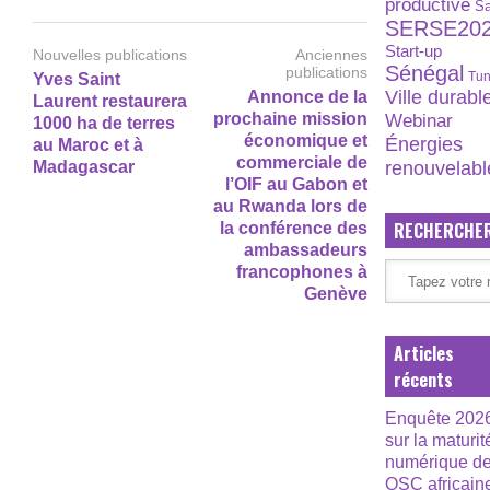
productive
S
SERSE20
Start-up
Nouvelles publications
Anciennes
Sénégal
publications
Tun
Yves Saint
Ville durabl
Annonce de la
Laurent restaurera
prochaine mission
Webinar
1000 ha de terres
économique et
Énergies
au Maroc et à
commerciale de
renouvelabl
Madagascar
l’OIF au Gabon et
au Rwanda lors de
RECHERCHE
la conférence des
ambassadeurs
francophones à
Genève
Articles
récents
Enquête 202
sur la maturit
numérique d
OSC africain