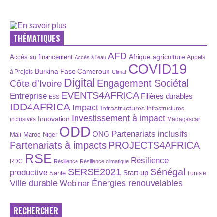
THÉMATIQUES
AFD
Afrique
agriculture
Accès au financement
Appels
Accès à l’eau
COVID19
Burkina Faso
Cameroun
à Projets
Climat
Digital
Engagement Sociétal
Côte d'Ivoire
EVENTS4AFRICA
Entreprise
Filières durables
ESS
IDD4AFRICA
Impact
Infrastructures
Infrastructures
Investissement à impact
Innovation
inclusives
Madagascar
ODD
Partenariats inclusifs
ONG
Maroc
Niger
Mali
Partenariats à impacts
PROJECTS4AFRICA
RSE
Résilience
RDC
Résilience
Résilience climatique
SERSE2021
Sénégal
productive
Start-up
Santé
Tunisie
Énergies renouvelables
Ville durable
Webinar
RECHERCHER