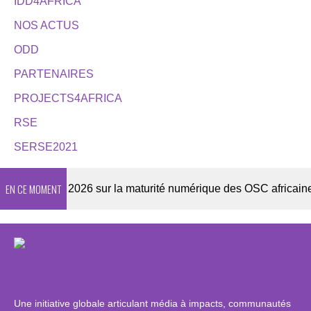
IDD4AFRICA
NOS ACTUS
ODD
PARTENAIRES
PROJECTS4AFRICA
RSE
SERSE2021
EN CE MOMENT
Enquête 2026 sur la maturité numérique des OSC africaines
Une initiative globale articulant média à impacts, communautés