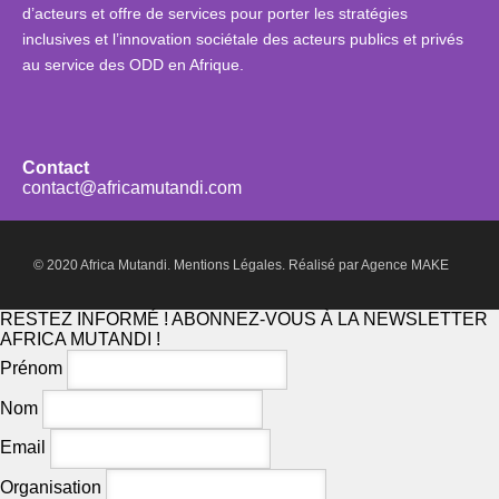
d’acteurs et offre de services pour porter les stratégies
inclusives et l’innovation sociétale des acteurs publics et privés
au service des ODD en Afrique.
Contact
contact@africamutandi.com
© 2020 Africa Mutandi.
Mentions Légales.
Réalisé par
Agence MAKE
RESTEZ INFORMÉ ! ABONNEZ-VOUS À LA NEWSLETTER
AFRICA MUTANDI !
Prénom
Nom
Email
Organisation