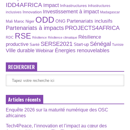
IDD4AFRICA
Impact
Infrastructures
Infrastructures
Investissement à impact
Innovation
inclusives
Madagascar
ODD
Partenariats inclusifs
ONG
Maroc
Niger
Mali
Partenariats à impacts
PROJECTS4AFRICA
RSE
Résilience
RDC
Résilience
Résilience climatique
SERSE2021
Sénégal
productive
Start-up
Santé
Tunisie
Énergies renouvelables
Ville durable
Webinar
RECHERCHER
Articles récents
Enquête 2026 sur la maturité numérique des OSC
africaines
Tech4Peace, l’innovation et l’impact au cœur des