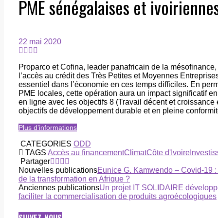
PME sénégalaises et ivoirienne
22 mai 2020
Proparco et Cofina, leader panafricain de la mésofinance, s
l’accès au crédit des Très Petites et Moyennes Entreprises
essentiel dans l’économie en ces temps difficiles. En per
PME locales, cette opération aura un impact significatif 
en ligne avec les objectifs 8 (Travail décent et croissance
objectifs de développement durable et en pleine conformit
Plus d’informations
CATEGORIES
ODD
TAGS
Accès au financement
Climat
Côte d'Ivoire
Investi
Partager
Nouvelles publications
Eunice G. Kamwendo – Covid-19 : la
de la transformation en Afrique ?
Anciennes publications
Un projet IT SOLIDAIRE développé
faciliter la commercialisation de produits agroécologiques