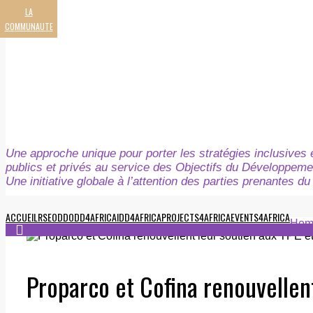
LA
COMMUNAUTE
Une approche unique pour porter les stratégies inclusives e
publics et privés au service des Objectifs du Développeme
Une initiative globale à l’attention des parties prenantes 
ACCUEIL
RSE
ODD
ODD4AFRICA
IDD4AFRICA
PROJECTS4AFRICA
EVENTS4AFRICA
Hom
Proparco et Cofina renouvellent