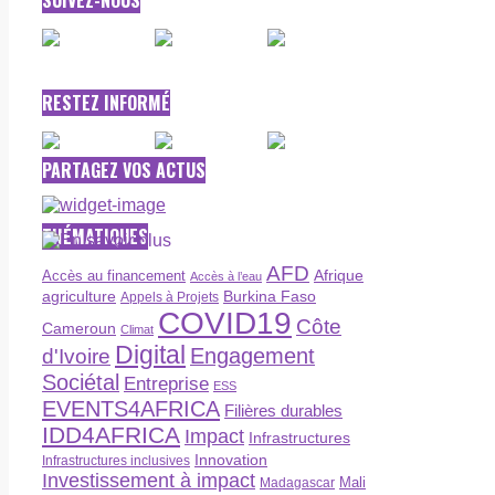
SUIVEZ-NOUS
RESTEZ INFORMÉ
PARTAGEZ VOS ACTUS
THÉMATIQUES
AFD
Afrique
Accès au financement
Accès à l’eau
agriculture
Burkina Faso
Appels à Projets
COVID19
Côte
Cameroun
Climat
Digital
Engagement
d'Ivoire
Sociétal
Entreprise
ESS
EVENTS4AFRICA
Filières durables
IDD4AFRICA
Impact
Infrastructures
Innovation
Infrastructures inclusives
Investissement à impact
Madagascar
Mali