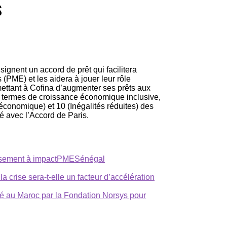
s
ignent un accord de prêt qui facilitera
 (PME) et les aidera à jouer leur rôle
mettant à Cofina d’augmenter ses prêts aux
en termes de croissance économique inclusive,
 économique) et 10 (Inégalités réduites) des
é avec l’Accord de Paris.
ssement à impact
PME
Sénégal
 crise sera-t-elle un facteur d’accélération
 au Maroc par la Fondation Norsys pour