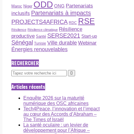
ODD
Partenariats
ONG
Maroc
Niger
Partenariats à impacts
inclusifs
RSE
PROJECTS4AFRICA
RDC
Résilience
Résilience
Résilience climatique
SERSE2021
productive
Start-up
Santé
Sénégal
Ville durable
Webinar
Tunisie
Énergies renouvelables
RECHERCHER
Articles récents
Enquête 2026 sur la maturité
numérique des OSC africaines
Tech4Peace, l’innovation et l’impact
au cœur des Accords d’Abraham –
The Times of Israël
La santé oculaire : un levier de
développement pour l’Afrique –