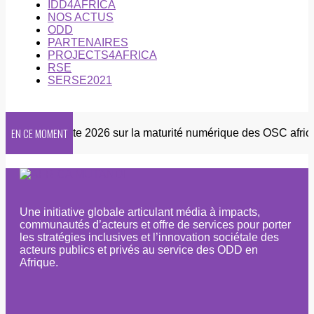
IDD4AFRICA
NOS ACTUS
ODD
PARTENAIRES
PROJECTS4AFRICA
RSE
SERSE2021
EN CE MOMENT
er
Enquête 2026 sur la maturité numérique des OSC africain
Une initiative globale articulant média à impacts,
communautés d’acteurs et offre de services pour porter
les stratégies inclusives et l’innovation sociétale des
acteurs publics et privés au service des ODD en
Afrique.