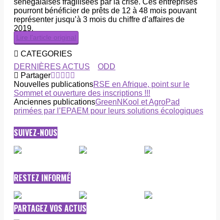
sénégalaises fragilisées par la crise. Ces entreprises
pourront bénéficier de prêts de 12 à 48 mois pouvant
représenter jusqu’à 3 mois du chiffre d’affaires de
2019.
Lire l’article original
CATEGORIES
DERNIÈRES ACTUS
ODD
Partager
Nouvelles publications
RSE en Afrique, point sur le
Sommet et ouverture des inscriptions !!!
Anciennes publications
GreenNKool et AgroPad
primées par l’EPAEM pour leurs solutions écologiques
SUIVEZ-NOUS
RESTEZ INFORMÉ
PARTAGEZ VOS ACTUS