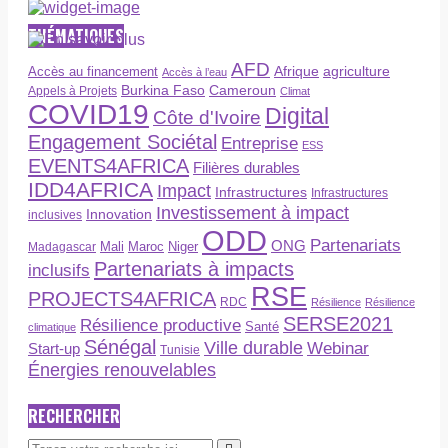
THÉMATIQUES
AFD
Afrique
agriculture
Accès au financement
Accès à l’eau
Burkina Faso
Cameroun
Appels à Projets
Climat
COVID19
Digital
Côte d'Ivoire
Engagement Sociétal
Entreprise
ESS
EVENTS4AFRICA
Filières durables
IDD4AFRICA
Impact
Infrastructures
Infrastructures
Investissement à impact
Innovation
inclusives
ODD
Partenariats
ONG
Maroc
Niger
Madagascar
Mali
Partenariats à impacts
inclusifs
RSE
PROJECTS4AFRICA
RDC
Résilience
Résilience
SERSE2021
Résilience productive
Santé
climatique
Sénégal
Ville durable
Webinar
Start-up
Tunisie
Énergies renouvelables
RECHERCHER