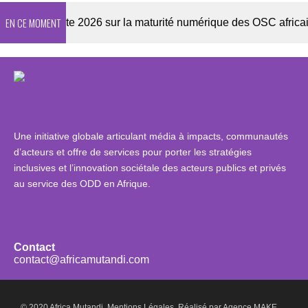
EN CE MOMENT
Enquête 2026 sur la maturité numérique des OSC africaines
Une initiative globale articulant média à impacts, communautés
d’acteurs et offre de services pour porter les stratégies
inclusives et l’innovation sociétale des acteurs publics et privés
au service des ODD en Afrique.
Contact
contact@africamutandi.com
© 2020 Africa Mutandi.
Mentions Légales.
Réalisé par
Agence MAKE