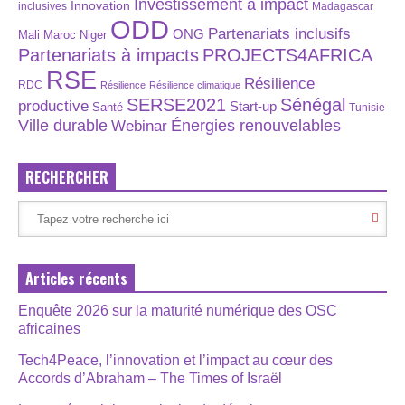
Investissement à impact
Innovation
inclusives
Madagascar
ODD
Partenariats inclusifs
ONG
Maroc
Niger
Mali
Partenariats à impacts
PROJECTS4AFRICA
RSE
Résilience
RDC
Résilience
Résilience climatique
SERSE2021
Sénégal
productive
Start-up
Santé
Tunisie
Énergies renouvelables
Ville durable
Webinar
RECHERCHER
Articles récents
Enquête 2026 sur la maturité numérique des OSC
africaines
Tech4Peace, l’innovation et l’impact au cœur des
Accords d’Abraham – The Times of Israël