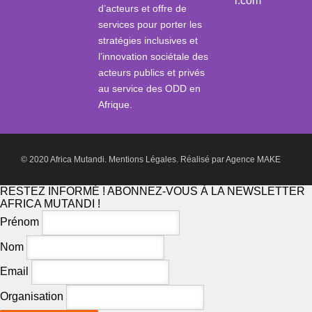
i.com
d’acteurs et offre de
services pour porter les
stratégies inclusives et
l’innovation sociétale des
acteurs publics et privés
au service des ODD en
Afrique.
© 2020 Africa Mutandi.
Mentions Légales.
Réalisé par
Agence MAKE
RESTEZ INFORMÉ ! ABONNEZ-VOUS À LA NEWSLETTER
AFRICA MUTANDI !
Prénom
Nom
Email
Organisation