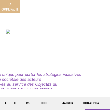
LA
COMMUNAUTE
unique pour porter les stratégies inclusives
on sociétale des acteurs
ivés au service des Objectifs du
t Durable (ODD) en Afrique.
e globale à l’attention des parties prenantes du
t du continent.
ACCUEIL
RSE
ODD
ODD4AFRICA
IDD4AFRICA