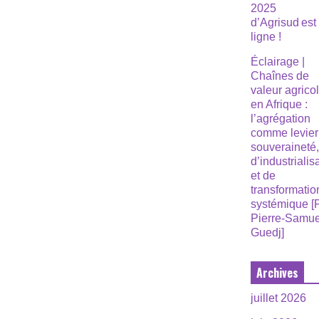
2025
d’Agrisud est
ligne !
Éclairage |
Chaînes de
valeur agrico
en Afrique :
l’agrégation
comme levier
souveraineté
d’industrialis
et de
transformatio
systémique [
Pierre-Samue
Guedj]
Archives
juillet 2026