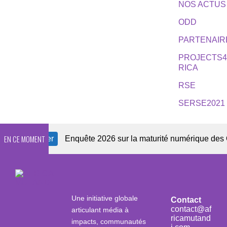
NOS ACTUS
ODD
PARTENAIR
PROJECTS
RICA
RSE
SERSE2021
EN CE MOMENT
ewsletter
Enquête 2026 sur la maturité numérique des OSC a
Une initiative globale
Contact
contact@af
articulant média à
ricamutand
impacts, communautés