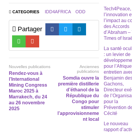
Tech4Peace,
IDD4AFRICA
ODD
CATEGORIES
l’innovation e
l’impact au 
des Accords
Partager
d’Abraham –
Times of Isra
La santé ocul
: un levier de
développeme
pour l’Afrique
Nouvelles publications
Anciennes
publications
entretien ave
Rendez-vous à
Somdia ouvre la
Benjamin de
l’International
première distillerie
Gachons,
Mining Congress
d’éthanol de la
Directeur exé
Maroc 2025 à
République du
de l’Organisa
Marrakech, du 24
Congo pour
pour la
au 26 novembre
stimuler
Prévention de
2025
l’approvisionneme
Cécité
nt local
Le nouveau
rapport d’acti