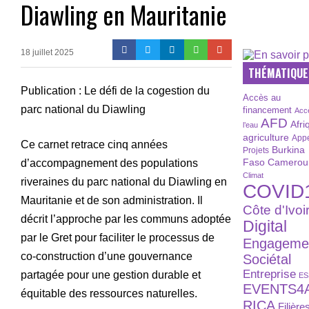
Diawling en Mauritanie
18 juillet 2025
THÉMATIQUE
Publication : Le défi de la cogestion du
Accès au
parc national du Diawling
financement
Acc
AFD
Afri
l’eau
agriculture
Appe
Ce carnet retrace cinq années
Burkina
Projets
Faso
Camerou
d’accompagnement des populations
Climat
riveraines du parc national du Diawling en
COVID
Mauritanie et de son administration. Il
Côte d'Ivoi
décrit l’approche par les communs adoptée
Digital
par le Gret pour faciliter le processus de
Engageme
co-construction d’une gouvernance
Sociétal
Entreprise
partagée pour une gestion durable et
ES
EVENTS4
équitable des ressources naturelles.
RICA
Filière