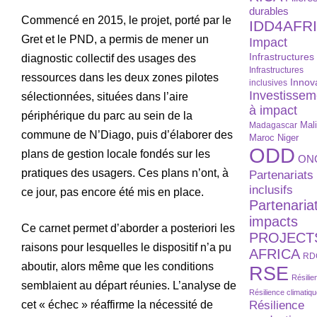
durables
Commencé en 2015, le projet, porté par le
IDD4AFR
Gret et le PND, a permis de mener un
Impact
Infrastructures
diagnostic collectif des usages des
Infrastructures
ressources dans les deux zones pilotes
Innov
inclusives
Investissem
sélectionnées, situées dans l’aire
à impact
périphérique du parc au sein de la
Madagascar
Mal
commune de N’Diago, puis d’élaborer des
Maroc
Niger
ODD
plans de gestion locale fondés sur les
ON
pratiques des usagers. Ces plans n’ont, à
Partenariats
inclusifs
ce jour, pas encore été mis en place.
Partenaria
impacts
Ce carnet permet d’aborder a posteriori les
PROJECT
raisons pour lesquelles le dispositif n’a pu
AFRICA
RD
aboutir, alors même que les conditions
RSE
Résilie
semblaient au départ réunies. L’analyse de
Résilience climatiq
Résilience
cet « échec » réaffirme la nécessité de