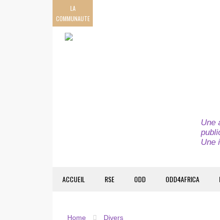
LA
COMMUNAUTE
Une a
publi
Une i
ACCUEIL
RSE
ODD
ODD4AFRICA
Home
Divers