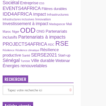
Sociétal
Entreprise
ESS
EVENTS4AFRICA
Filières durables
IDD4AFRICA
Impact
Infrastructures
Innovation
Infrastructures inclusives
Investissement à impact
Madagascar
Mali
ODD
Partenariats
ONG
Maroc
Niger
Partenariats à impacts
inclusifs
RSE
PROJECTS4AFRICA
RDC
Résilience
Résilience
Résilience climatique
SERSE2021
productive
Start-up
Santé
Sénégal
Ville durable
Webinar
Tunisie
Énergies renouvelables
RECHERCHER
Articles récents