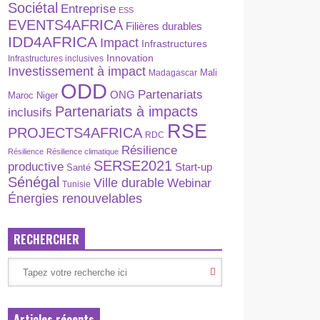
Sociétal
Entreprise
ESS
EVENTS4AFRICA
Filières durables
IDD4AFRICA
Impact
Infrastructures
Innovation
Infrastructures inclusives
Investissement à impact
Madagascar
Mali
ODD
Partenariats
ONG
Maroc
Niger
Partenariats à impacts
inclusifs
RSE
PROJECTS4AFRICA
RDC
Résilience
Résilience
Résilience climatique
SERSE2021
productive
Start-up
Santé
Sénégal
Ville durable
Webinar
Tunisie
Énergies renouvelables
RECHERCHER
Articles récents