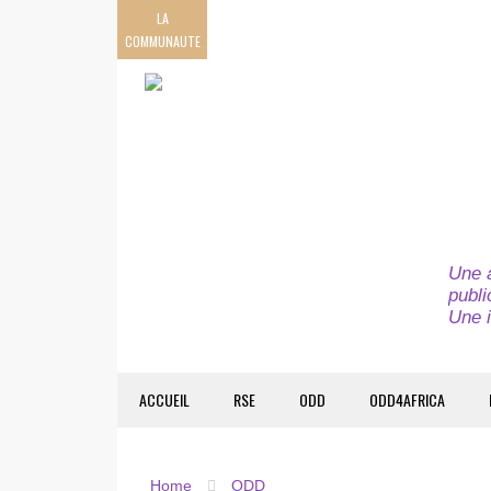
LA
COMMUNAUTE
Une a
publi
Une i
ACCUEIL
RSE
ODD
ODD4AFRICA
Home
ODD