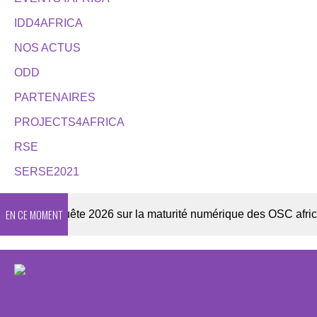
IDD4AFRICA
NOS ACTUS
ODD
PARTENAIRES
PROJECTS4AFRICA
RSE
SERSE2021
EN CE MOMENT
er
Enquête 2026 sur la maturité numérique des OSC africain