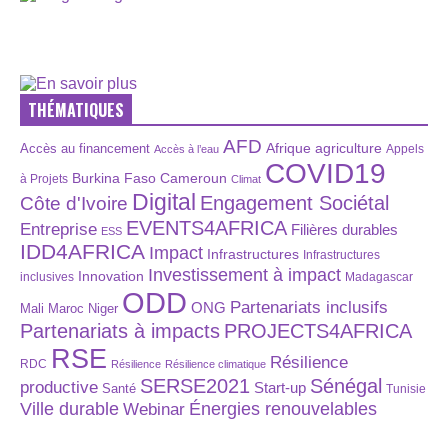
THÉMATIQUES
AFD
Afrique
agriculture
Accès au financement
Appels
Accès à l’eau
COVID19
Burkina Faso
Cameroun
à Projets
Climat
Digital
Engagement Sociétal
Côte d'Ivoire
EVENTS4AFRICA
Entreprise
Filières durables
ESS
IDD4AFRICA
Impact
Infrastructures
Infrastructures
Investissement à impact
Innovation
inclusives
Madagascar
ODD
Partenariats inclusifs
ONG
Maroc
Niger
Mali
Partenariats à impacts
PROJECTS4AFRICA
RSE
Résilience
RDC
Résilience
Résilience climatique
SERSE2021
Sénégal
productive
Start-up
Santé
Tunisie
Énergies renouvelables
Ville durable
Webinar