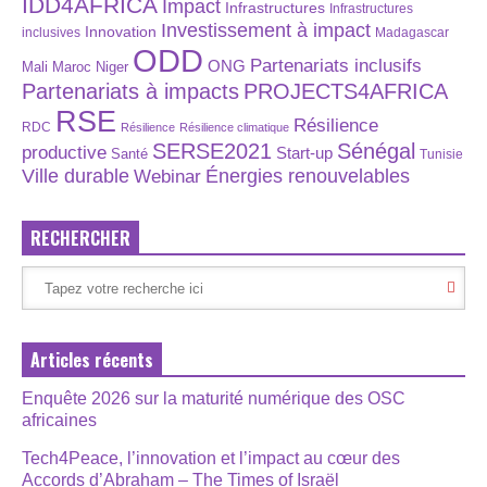
IDD4AFRICA
Impact
Infrastructures
Infrastructures
Investissement à impact
Innovation
inclusives
Madagascar
ODD
Partenariats inclusifs
ONG
Maroc
Niger
Mali
Partenariats à impacts
PROJECTS4AFRICA
RSE
Résilience
RDC
Résilience
Résilience climatique
SERSE2021
Sénégal
productive
Start-up
Santé
Tunisie
Énergies renouvelables
Ville durable
Webinar
RECHERCHER
Articles récents
Enquête 2026 sur la maturité numérique des OSC
africaines
Tech4Peace, l’innovation et l’impact au cœur des
Accords d’Abraham – The Times of Israël