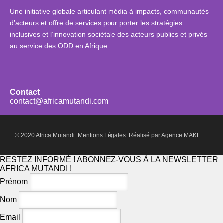
Une initiative globale articulant média à impacts, communautés
d’acteurs et offre de services pour porter les stratégies
inclusives et l’innovation sociétale des acteurs publics et privés
au service des ODD en Afrique.
Contact
contact@africamutandi.com
© 2020 Africa Mutandi.
Mentions Légales.
Réalisé par
Agence MAKE
RESTEZ INFORMÉ ! ABONNEZ-VOUS À LA NEWSLETTER
AFRICA MUTANDI !
Prénom
Nom
Email