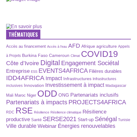
THÉMATIQUES
AFD
Afrique
agriculture
Accès au financement
Appels
Accès à l’eau
COVID19
Burkina Faso
Cameroun
à Projets
Climat
Digital
Engagement Sociétal
Côte d'Ivoire
EVENTS4AFRICA
Entreprise
Filières durables
ESS
IDD4AFRICA
Impact
Infrastructures
Infrastructures
Investissement à impact
Innovation
inclusives
Madagascar
ODD
Partenariats inclusifs
ONG
Maroc
Niger
Mali
Partenariats à impacts
PROJECTS4AFRICA
RSE
Résilience
RDC
Résilience
Résilience climatique
SERSE2021
Sénégal
productive
Start-up
Santé
Tunisie
Énergies renouvelables
Ville durable
Webinar