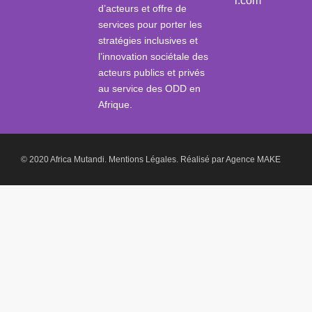
i.com
d’acteurs et offre de
services pour porter les
stratégies inclusives et
l’innovation sociétale des
acteurs publics et privés
au service des ODD en
Afrique.
© 2020 Africa Mutandi.
Mentions Légales.
Réalisé par
Agence MAKE