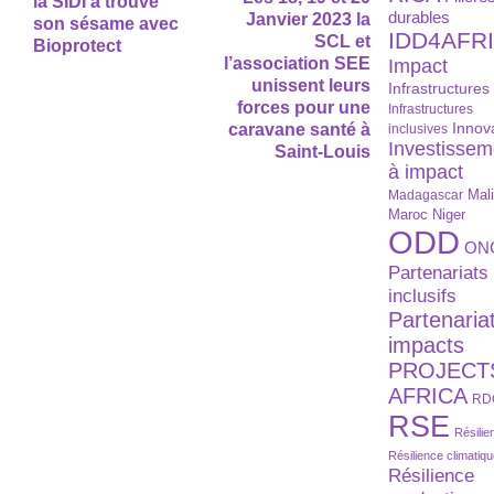
la SIDI a trouvé
durables
Janvier 2023 la
son sésame avec
IDD4AFR
SCL et
Bioprotect
l’association SEE
Impact
unissent leurs
Infrastructures
forces pour une
Infrastructures
Innov
caravane santé à
inclusives
Investissem
Saint-Louis
à impact
Madagascar
Mal
Maroc
Niger
ODD
ON
Partenariats
inclusifs
Partenaria
impacts
PROJECT
AFRICA
RD
RSE
Résilie
Résilience climatiq
Résilience