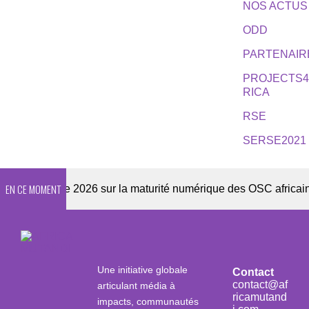
NOS ACTUS
ODD
PARTENAIR
PROJECTS
RICA
RSE
SERSE2021
EN CE MOMENT
Enquête 2026 sur la maturité numérique des OSC africaines
Une initiative globale
Contact
contact@af
articulant média à
ricamutand
impacts, communautés