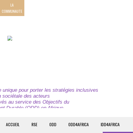
LA
COMMUNAUTE
unique pour porter les stratégies inclusives
on sociétale des acteurs
ivés au service des Objectifs du
t Durable (ODD) en Afrique.
e globale à l’attention des parties prenantes du
t du continent.
ACCUEIL
RSE
ODD
ODD4AFRICA
IDD4AFRICA