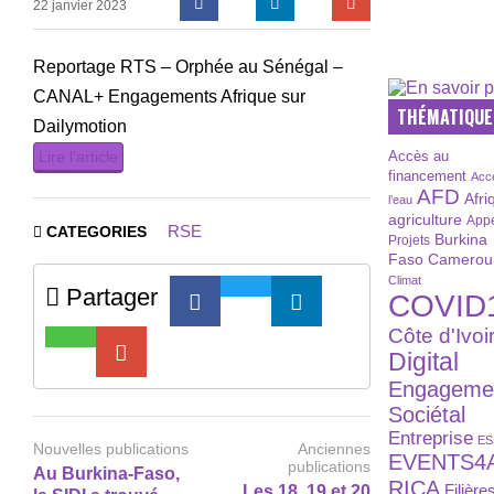
22 janvier 2023
Reportage RTS – Orphée au Sénégal –
CANAL+ Engagements Afrique sur
THÉMATIQUE
Dailymotion
Lire l’article
Accès au
financement
Acc
AFD
Afri
l’eau
agriculture
Appe
RSE
CATEGORIES
Burkina
Projets
Faso
Camerou
Climat
Partager
COVID
Côte d'Ivoi
Digital
Engageme
Sociétal
Entreprise
ES
Nouvelles publications
Anciennes
EVENTS4
publications
Au Burkina-Faso,
RICA
Les 18, 19 et 20
Filière