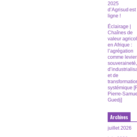
2025
d’Agrisud est
ligne !
Éclairage |
Chaînes de
valeur agrico
en Afrique :
l’agrégation
comme levier
souveraineté
d’industrialis
et de
transformatio
systémique [
Pierre-Samue
Guedj]
Archives
juillet 2026