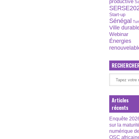
productive
S
SERSE20
Start-up
Sénégal
Tun
Ville durabl
Webinar
Énergies
renouvelabl
RECHERCHE
Articles
récents
Enquête 202
sur la maturit
numérique d
OSC africain