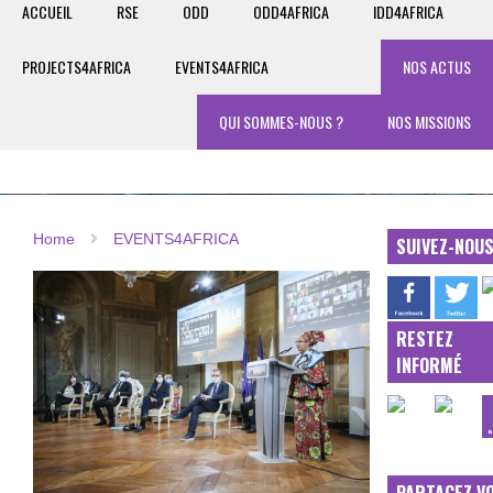
ACCUEIL
RSE
ODD
ODD4AFRICA
IDD4AFRICA
PROJECTS4AFRICA
EVENTS4AFRICA
NOS ACTUS
QUI SOMMES-NOUS ?
NOS MISSIONS
Home
EVENTS4AFRICA
SUIVEZ-NOU
RESTEZ
INFORMÉ
PARTAGEZ V