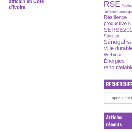
africain en Côte
RSE
Résilie
d’Ivoire
Résilience climatiq
Résilience
productive
S
SERSE20
Start-up
Sénégal
Tun
Ville durabl
Webinar
Énergies
renouvelabl
RECHERCHE
Articles
récents