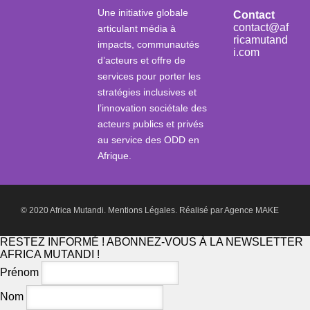
Une initiative globale
Contact
contact@af
articulant média à
ricamutand
impacts, communautés
i.com
d’acteurs et offre de
services pour porter les
stratégies inclusives et
l’innovation sociétale des
acteurs publics et privés
au service des ODD en
Afrique.
© 2020 Africa Mutandi.
Mentions Légales.
Réalisé par
Agence MAKE
RESTEZ INFORMÉ ! ABONNEZ-VOUS À LA NEWSLETTER
AFRICA MUTANDI !
Prénom
Nom