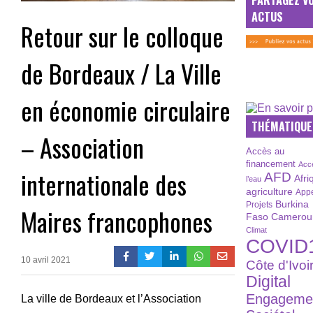
ACTUS
Retour sur le colloque
de Bordeaux / La Ville
en économie circulaire
THÉMATIQUE
– Association
Accès au
financement
Acc
internationale des
AFD
Afri
l’eau
agriculture
Appe
Burkina
Projets
Maires francophones
Faso
Camerou
Climat
COVID
10 avril 2021
Côte d'Ivoi
Digital
Engageme
La ville de Bordeaux et l’Association