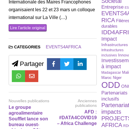
Sociétal
Internationale des Maires Francophones
Entreprise
ES
organisaient les 22 et 23 mars un colloque
EVENTS4
international sur La Ville (…)
RICA
Filière
durables
Lire l’article original
IDD4AFR
Impact
Infrastructures
EVENTS4AFRICA
CATEGORIES
Infrastructures
Innov
inclusives
Investissem
Partager
à impact
Madagascar
Mal
Maroc
Niger
ODD
ON
Partenariats
inclusifs
Nouvelles publications
Anciennes
Partenaria
publications
Le groupe
impacts
AFD :
agroalimentaire
#DATA4COVID19
PROJECT
Soufflet lance son
– Africa Challenge
AFRICA
bureau ouest-
RD