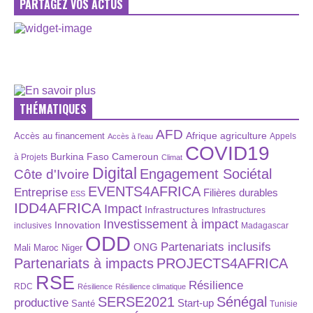
PARTAGEZ VOS ACTUS
THÉMATIQUES
AFD
Afrique
agriculture
Accès au financement
Appels
Accès à l’eau
COVID19
Burkina Faso
Cameroun
à Projets
Climat
Digital
Engagement Sociétal
Côte d'Ivoire
EVENTS4AFRICA
Entreprise
Filières durables
ESS
IDD4AFRICA
Impact
Infrastructures
Infrastructures
Investissement à impact
Innovation
inclusives
Madagascar
ODD
Partenariats inclusifs
ONG
Maroc
Niger
Mali
Partenariats à impacts
PROJECTS4AFRICA
RSE
Résilience
RDC
Résilience
Résilience climatique
SERSE2021
Sénégal
productive
Start-up
Santé
Tunisie