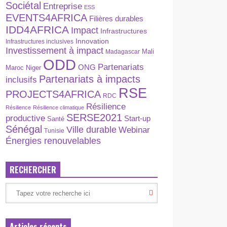
Sociétal
Entreprise
ESS
EVENTS4AFRICA
Filières durables
IDD4AFRICA
Impact
Infrastructures
Innovation
Infrastructures inclusives
Investissement à impact
Madagascar
Mali
ODD
Partenariats
ONG
Maroc
Niger
Partenariats à impacts
inclusifs
RSE
PROJECTS4AFRICA
RDC
Résilience
Résilience
Résilience climatique
SERSE2021
productive
Start-up
Santé
Sénégal
Ville durable
Webinar
Tunisie
Énergies renouvelables
RECHERCHER
Articles récents