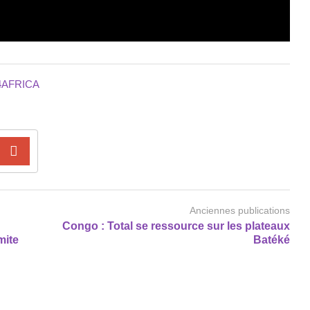
4AFRICA
Anciennes publications
Congo : Total se ressource sur les plateaux
mite
Batéké