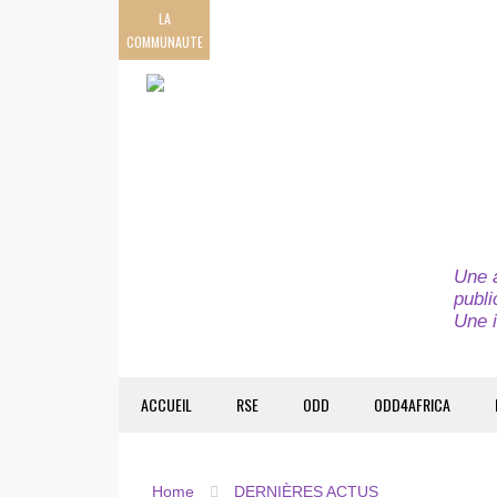
LA
COMMUNAUTE
Une a
publi
Une i
ACCUEIL
RSE
ODD
ODD4AFRICA
Home
DERNIÈRES ACTUS