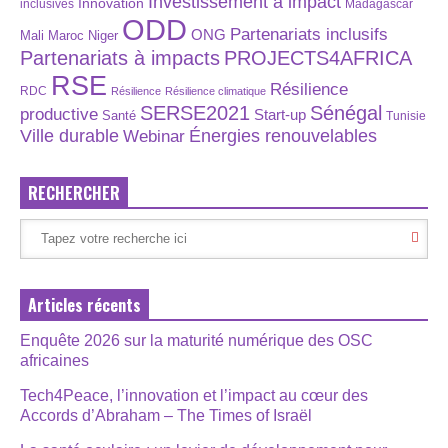
Investissement à impact
Innovation
inclusives
Madagascar
ODD
Partenariats inclusifs
ONG
Maroc
Niger
Mali
Partenariats à impacts
PROJECTS4AFRICA
RSE
Résilience
RDC
Résilience
Résilience climatique
SERSE2021
Sénégal
productive
Start-up
Santé
Tunisie
Énergies renouvelables
Ville durable
Webinar
RECHERCHER
Articles récents
Enquête 2026 sur la maturité numérique des OSC
africaines
Tech4Peace, l’innovation et l’impact au cœur des
Accords d’Abraham – The Times of Israël