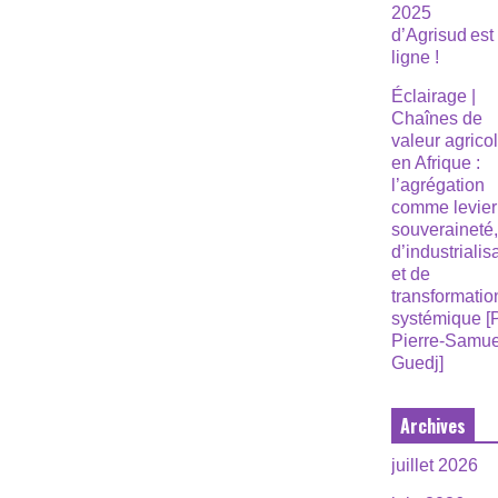
2025
d’Agrisud est
ligne !
Éclairage |
Chaînes de
valeur agrico
en Afrique :
l’agrégation
comme levier
souveraineté
d’industrialis
et de
transformatio
systémique [
Pierre-Samue
Guedj]
Archives
juillet 2026