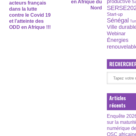
productive
en Afrique du
S
acteurs français
SERSE20
Nord
dans la lutte
Start-up
contre le Covid 19
Sénégal
et l’atteinte des
Tun
Ville durabl
ODD en Afrique !!!
Webinar
Énergies
renouvelabl
RECHERCHE
Articles
récents
Enquête 202
sur la maturit
numérique d
OSC africain