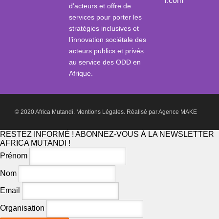
i.com
d’acteurs et offre de
services pour porter les
stratégies inclusives et
l’innovation sociétale des
acteurs publics et privés
au service des ODD en
Afrique.
© 2020 Africa Mutandi.
Mentions Légales.
Réalisé par
Agence MAKE
RESTEZ INFORMÉ ! ABONNEZ-VOUS À LA NEWSLETTER
AFRICA MUTANDI !
Prénom
Nom
Email
Organisation