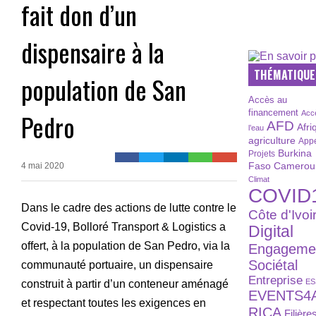
fait don d’un
dispensaire à la
THÉMATIQUE
population de San
Accès au
financement
Pedro
Acc
AFD
Afri
l’eau
agriculture
Appe
Burkina
Projets
Faso
Camerou
4 mai 2020
Climat
COVID
Dans le cadre des actions de lutte contre le
Côte d'Ivoi
Covid-19, Bolloré Transport & Logistics a
Digital
offert, à la population de San Pedro, via la
Engageme
Sociétal
communauté portuaire, un dispensaire
Entreprise
ES
construit à partir d’un conteneur aménagé
EVENTS4
et respectant toutes les exigences en
RICA
Filière