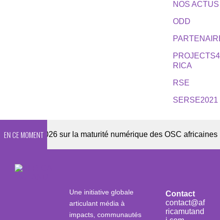
NOS ACTUS
ODD
PARTENAIR
PROJECTS
RICA
RSE
SERSE2021
EN CE MOMENT
uête 2026 sur la maturité numérique des OSC africaines
Une initiative globale
Contact
contact@af
articulant média à
ricamutand
impacts, communautés