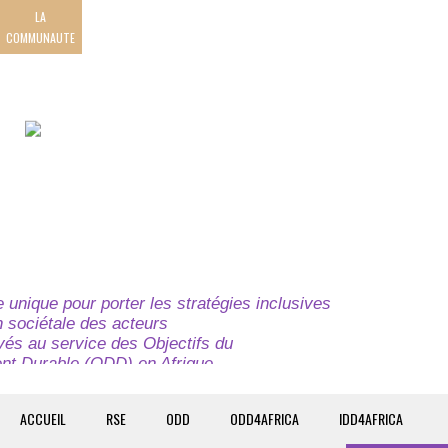
LA
COMMUNAUTE
unique pour porter les stratégies inclusives
on sociétale des acteurs
ivés au service des Objectifs du
t Durable (ODD) en Afrique.
e globale à l’attention des parties prenantes du
t du continent.
ACCUEIL
RSE
ODD
ODD4AFRICA
IDD4AFRICA