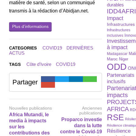
matière de santé, selon un communiqué
durables
IDD4AFR
transmis à la rédaction d’Abidjan.net.
Impact
Infrastructures
Plus d’informations
Infrastructures
Innov
inclusives
Investissem
à impact
COVID19
DERNIÈRES
CATEGORIES
ACTUS
Madagascar
Mal
Maroc
Niger
Côte d'Ivoire
COVID19
ODD
TAGS
ON
Partenariats
Partager
inclusifs
Partenaria
impacts
PROJECT
Nouvelles publications
Anciennes
AFRICA
RD
publications
Africa Mutandi, le
RSE
Proparco investie
Résilie
media à impacts
dans la lutte
Résilience climatiq
sur les
Résilience
contre le Covid-19
contributions des