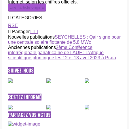
Internet, selon les chiffres officiels.
Lire l’article original
CATEGORIES
RSE
Partager
Nouvelles publications
SEYCHELLES : Qair signe pour
une centrale solaire flottante de 5,8 MWc
Anciennes publications
2ème Conférence
interrégionale panafricaine de l’AUF : L’Afrique
scientifique plurilingue les 12 et 13 avril 2023 à Praia
SUIVEZ-NOUS
RESTEZ INFORMÉ
PARTAGEZ VOS ACTUS