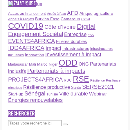
THÉMATIQUES
AFD
Afrique
agriculture
Accès au financement
Accès à l’eau
Burkina Faso
Cameroun
Appels à Projets
Climat
COVID19
Digital
Côte d'Ivoire
Engagement Sociétal
Entreprise
ESS
EVENTS4AFRICA
Filières durables
IDD4AFRICA
Impact
Infrastructures
Infrastructures
Investissement à impact
Innovation
inclusives
ODD
Partenariats
ONG
Maroc
Niger
Madagascar
Mali
Partenariats à impacts
inclusifs
RSE
PROJECTS4AFRICA
RDC
Résilience
Résilience
SERSE2021
Résilience productive
Santé
climatique
Sénégal
Ville durable
Webinar
Start-up
Tunisie
Énergies renouvelables
RECHERCHER