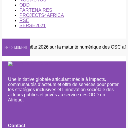
ODD
PARTENAIRES
PROJECTS4AFRICA
RSE
SERSE2021
EN CE MOMENT
tter
Enquête 2026 sur la maturité numérique des OSC africa
Une initiative globale articulant média à impacts,
communautés d’acteurs et offre de services pour porter
les stratégies inclusives et l’innovation sociétale des
acteurs publics et privés au service des ODD en
Afrique.
Contact