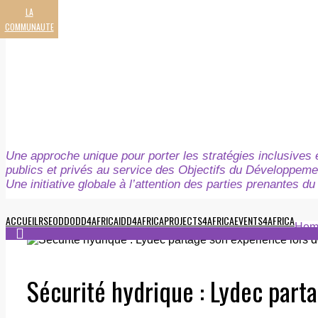
LA
COMMUNAUTE
Une approche unique pour porter les stratégies inclusives e
publics et privés au service des Objectifs du Développeme
Une initiative globale à l’attention des parties prenantes 
ACCUEIL
RSE
ODD
ODD4AFRICA
IDD4AFRICA
PROJECTS4AFRICA
EVENTS4AFRICA
Hom
Sécurité hydrique : Lydec part