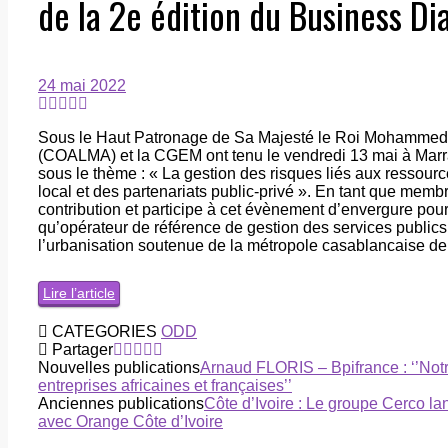
de la 2e édition du Business Di
24 mai 2022
Sous le Haut Patronage de Sa Majesté le Roi Mohammed V
(COALMA) et la CGEM ont tenu le vendredi 13 mai à Marr
sous le thème : « La gestion des risques liés aux ressou
local et des partenariats public-privé ». En tant que me
contribution et participe à cet évènement d’envergure pou
qu’opérateur de référence de gestion des services publi
l’urbanisation soutenue de la métropole casablancaise de
Lire l’article
CATEGORIES
ODD
Partager
Nouvelles publications
Arnaud FLORIS – Bpifrance : ‘’Notr
entreprises africaines et françaises’’
Anciennes publications
Côte d’Ivoire : Le groupe Cerco l
avec Orange Côte d’Ivoire