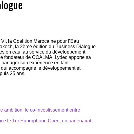
alogue
I, la Coalition Marocaine pour l’Eau
akech, la 2ème édition du Business Dialogue
rces en eau, au service du développement
mbre fondateur de COALMA, Lydec apporte sa
r partager son expérience en tant
cs qui accompagne le développement et
puis 25 ans.
e ambition, le co-investissement entre
ance le 1er Superphone Open, en partenariat