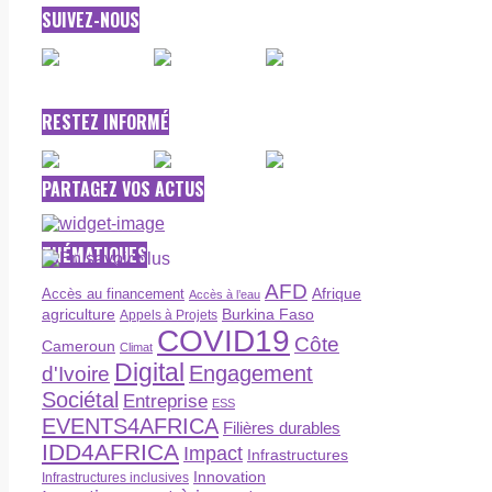
SUIVEZ-NOUS
RESTEZ INFORMÉ
PARTAGEZ VOS ACTUS
THÉMATIQUES
AFD
Afrique
Accès au financement
Accès à l’eau
agriculture
Burkina Faso
Appels à Projets
COVID19
Côte
Cameroun
Climat
Digital
Engagement
d'Ivoire
Sociétal
Entreprise
ESS
EVENTS4AFRICA
Filières durables
IDD4AFRICA
Impact
Infrastructures
Innovation
Infrastructures inclusives