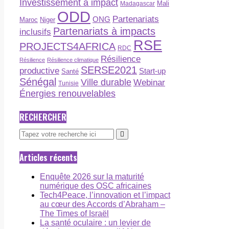
Investissement à impact
Madagascar
Mali
ODD
Partenariats
ONG
Maroc
Niger
Partenariats à impacts
inclusifs
RSE
PROJECTS4AFRICA
RDC
Résilience
Résilience
Résilience climatique
SERSE2021
productive
Start-up
Santé
Sénégal
Ville durable
Webinar
Tunisie
Énergies renouvelables
RECHERCHER
Articles récents
Enquête 2026 sur la maturité
numérique des OSC africaines
Tech4Peace, l’innovation et l’impact
au cœur des Accords d’Abraham –
The Times of Israël
La santé oculaire : un levier de