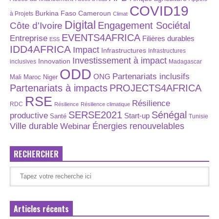
COVID19
Burkina Faso
Cameroun
à Projets
Climat
Digital
Engagement Sociétal
Côte d'Ivoire
EVENTS4AFRICA
Entreprise
Filières durables
ESS
IDD4AFRICA
Impact
Infrastructures
Infrastructures
Investissement à impact
Innovation
inclusives
Madagascar
ODD
Partenariats inclusifs
ONG
Maroc
Niger
Mali
Partenariats à impacts
PROJECTS4AFRICA
RSE
Résilience
RDC
Résilience
Résilience climatique
SERSE2021
Sénégal
productive
Start-up
Santé
Tunisie
Énergies renouvelables
Ville durable
Webinar
RECHERCHER
Articles récents