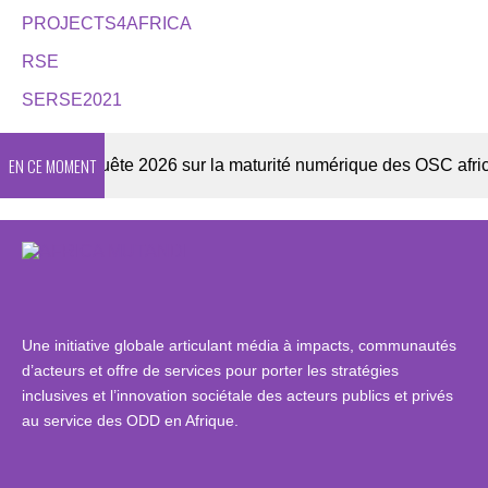
PROJECTS4AFRICA
RSE
SERSE2021
EN CE MOMENT
er
Enquête 2026 sur la maturité numérique des OSC africain
Une initiative globale articulant média à impacts, communautés
d’acteurs et offre de services pour porter les stratégies
inclusives et l’innovation sociétale des acteurs publics et privés
au service des ODD en Afrique.