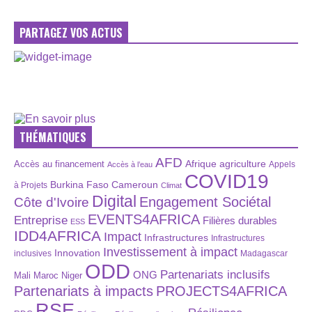
PARTAGEZ VOS ACTUS
THÉMATIQUES
AFD
Afrique
agriculture
Accès au financement
Appels
Accès à l’eau
COVID19
Burkina Faso
Cameroun
à Projets
Climat
Digital
Engagement Sociétal
Côte d'Ivoire
EVENTS4AFRICA
Entreprise
Filières durables
ESS
IDD4AFRICA
Impact
Infrastructures
Infrastructures
Investissement à impact
Innovation
inclusives
Madagascar
ODD
Partenariats inclusifs
ONG
Maroc
Niger
Mali
Partenariats à impacts
PROJECTS4AFRICA
RSE