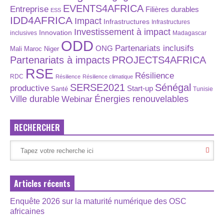
EVENTS4AFRICA
Entreprise
Filières durables
ESS
IDD4AFRICA
Impact
Infrastructures
Infrastructures
Investissement à impact
Innovation
inclusives
Madagascar
ODD
Partenariats inclusifs
ONG
Maroc
Niger
Mali
Partenariats à impacts
PROJECTS4AFRICA
RSE
Résilience
RDC
Résilience
Résilience climatique
SERSE2021
Sénégal
productive
Start-up
Santé
Tunisie
Énergies renouvelables
Ville durable
Webinar
RECHERCHER
Articles récents
Enquête 2026 sur la maturité numérique des OSC
africaines