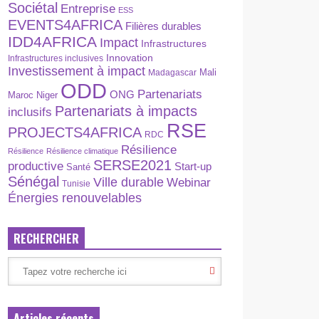
Sociétal
Entreprise
ESS
EVENTS4AFRICA
Filières durables
IDD4AFRICA
Impact
Infrastructures
Innovation
Infrastructures inclusives
Investissement à impact
Madagascar
Mali
ODD
Partenariats
ONG
Maroc
Niger
Partenariats à impacts
inclusifs
RSE
PROJECTS4AFRICA
RDC
Résilience
Résilience
Résilience climatique
SERSE2021
productive
Start-up
Santé
Sénégal
Ville durable
Webinar
Tunisie
Énergies renouvelables
RECHERCHER
Articles récents