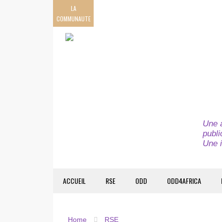
LA
COMMUNAUTE
Une a
publi
Une i
ACCUEIL
RSE
ODD
ODD4AFRICA
Home
RSE