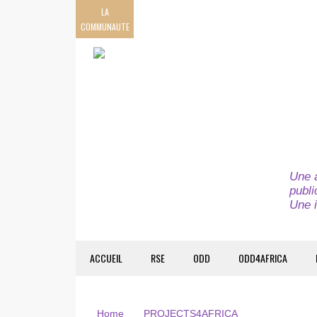
LA
COMMUNAUTE
Une a
publi
Une i
ACCUEIL
RSE
ODD
ODD4AFRICA
Home
PROJECTS4AFRICA