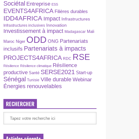
Sociétal
Entreprise
ESS
EVENTS4AFRICA
Filières durables
IDD4AFRICA
Impact
Infrastructures
Innovation
Infrastructures inclusives
Investissement à impact
Madagascar
Mali
ODD
Partenariats
ONG
Maroc
Niger
Partenariats à impacts
inclusifs
RSE
PROJECTS4AFRICA
RDC
Résilience
Résilience
Résilience climatique
SERSE2021
productive
Start-up
Santé
Sénégal
Ville durable
Webinar
Tunisie
Énergies renouvelables
RECHERCHER
Articles récents