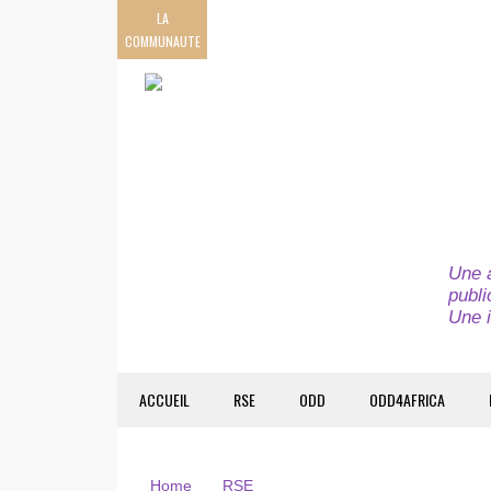
LA
COMMUNAUTE
Une a
publi
Une i
ACCUEIL
RSE
ODD
ODD4AFRICA
Home
RSE