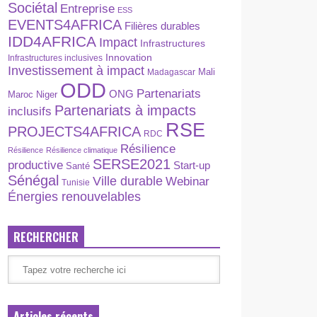
Sociétal
Entreprise
ESS
EVENTS4AFRICA
Filières durables
IDD4AFRICA
Impact
Infrastructures
Innovation
Infrastructures inclusives
Investissement à impact
Madagascar
Mali
ODD
Partenariats
ONG
Maroc
Niger
Partenariats à impacts
inclusifs
RSE
PROJECTS4AFRICA
RDC
Résilience
Résilience
Résilience climatique
SERSE2021
productive
Start-up
Santé
Sénégal
Ville durable
Webinar
Tunisie
Énergies renouvelables
RECHERCHER
Articles récents