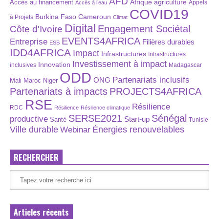
AFD
Afrique
agriculture
Accès au financement
Appels
Accès à l’eau
COVID19
Burkina Faso
Cameroun
à Projets
Climat
Digital
Engagement Sociétal
Côte d'Ivoire
EVENTS4AFRICA
Entreprise
Filières durables
ESS
IDD4AFRICA
Impact
Infrastructures
Infrastructures
Investissement à impact
Innovation
inclusives
Madagascar
ODD
Partenariats inclusifs
ONG
Maroc
Niger
Mali
Partenariats à impacts
PROJECTS4AFRICA
RSE
Résilience
RDC
Résilience
Résilience climatique
SERSE2021
Sénégal
productive
Start-up
Santé
Tunisie
Énergies renouvelables
Ville durable
Webinar
RECHERCHER
Articles récents