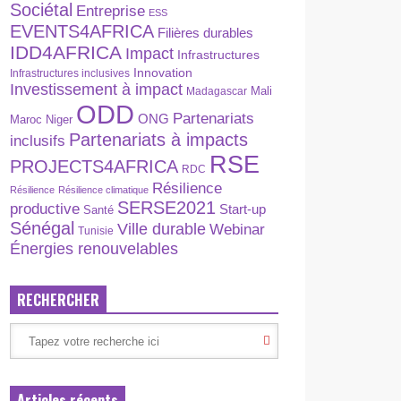
Sociétal
Entreprise
ESS
EVENTS4AFRICA
Filières durables
IDD4AFRICA
Impact
Infrastructures
Innovation
Infrastructures inclusives
Investissement à impact
Madagascar
Mali
ODD
Partenariats
ONG
Maroc
Niger
Partenariats à impacts
inclusifs
RSE
PROJECTS4AFRICA
RDC
Résilience
Résilience
Résilience climatique
SERSE2021
productive
Start-up
Santé
Sénégal
Ville durable
Webinar
Tunisie
Énergies renouvelables
RECHERCHER
Articles récents