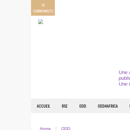
LA
COMMUNAUTE
Une a
publi
Une i
ACCUEIL
RSE
ODD
ODD4AFRICA
Home
ODD