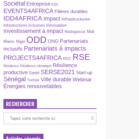
Sociétal
Entreprise
ESS
EVENTS4AFRICA
Filières durables
IDD4AFRICA
Impact
Infrastructures
Innovation
Infrastructures inclusives
Investissement à impact
Madagascar
Mali
ODD
Partenariats
ONG
Maroc
Niger
Partenariats à impacts
inclusifs
RSE
PROJECTS4AFRICA
RDC
Résilience
Résilience
Résilience climatique
SERSE2021
productive
Start-up
Santé
Sénégal
Ville durable
Webinar
Tunisie
Énergies renouvelables
RECHERCHER
Articles récents