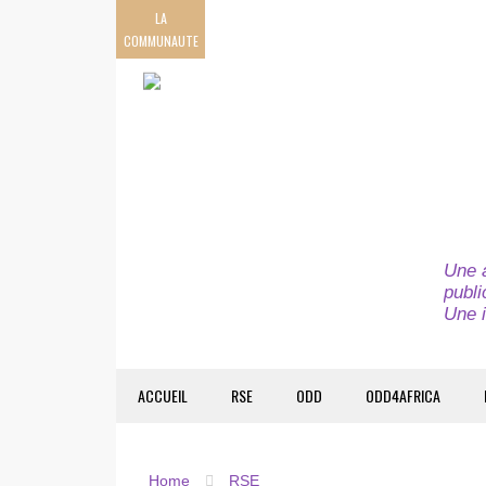
LA
COMMUNAUTE
Une a
publi
Une i
ACCUEIL
RSE
ODD
ODD4AFRICA
Home
RSE