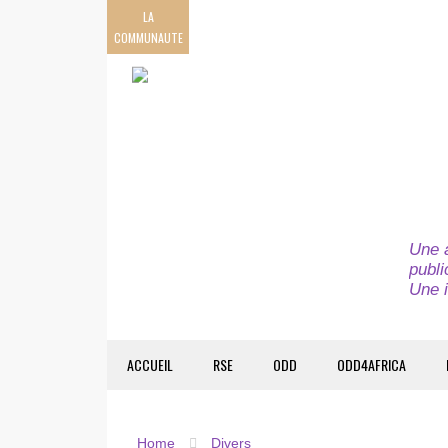
LA
COMMUNAUTE
Une a
publi
Une i
ACCUEIL
RSE
ODD
ODD4AFRICA
Home
Divers