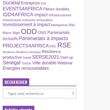
Sociétal
Entreprise
ESS
EVENTS4AFRICA
Filières durables
IDD4AFRICA
Impact
Infrastructures
Innovation
Infrastructures inclusives
Investissement à impact
Madagascar
Mali
ODD
Partenariats
ONG
Maroc
Niger
Partenariats à impacts
inclusifs
RSE
PROJECTS4AFRICA
RDC
Résilience
Résilience
Résilience climatique
SERSE2021
productive
Start-up
Santé
Sénégal
Ville durable
Webinar
Tunisie
Énergies renouvelables
RECHERCHER
Articles récents