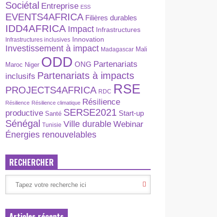
Sociétal
Entreprise
ESS
EVENTS4AFRICA
Filières durables
IDD4AFRICA
Impact
Infrastructures
Innovation
Infrastructures inclusives
Investissement à impact
Madagascar
Mali
ODD
Partenariats
ONG
Maroc
Niger
Partenariats à impacts
inclusifs
RSE
PROJECTS4AFRICA
RDC
Résilience
Résilience
Résilience climatique
SERSE2021
productive
Start-up
Santé
Sénégal
Ville durable
Webinar
Tunisie
Énergies renouvelables
RECHERCHER
Articles récents