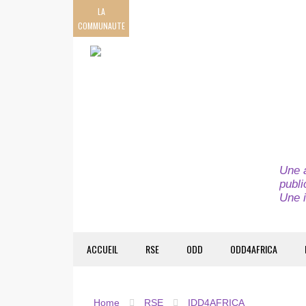
LA
COMMUNAUTE
Une a
publi
Une i
ACCUEIL
RSE
ODD
ODD4AFRICA
Home
RSE
IDD4AFRICA