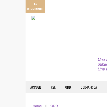
LA
COMMUNAUTE
Une a
publi
Une i
ACCUEIL
RSE
ODD
ODD4AFRICA
Home
ODD