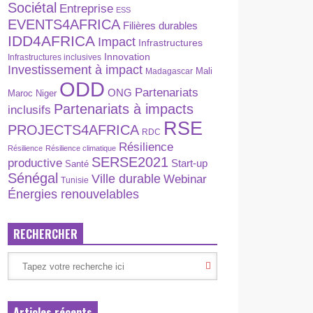
Sociétal
Entreprise
ESS
EVENTS4AFRICA
Filières durables
IDD4AFRICA
Impact
Infrastructures
Innovation
Infrastructures inclusives
Investissement à impact
Madagascar
Mali
ODD
Partenariats
ONG
Maroc
Niger
Partenariats à impacts
inclusifs
RSE
PROJECTS4AFRICA
RDC
Résilience
Résilience
Résilience climatique
SERSE2021
productive
Start-up
Santé
Sénégal
Ville durable
Webinar
Tunisie
Énergies renouvelables
RECHERCHER
Articles récents