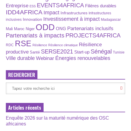
EVENTS4AFRICA
Entreprise
Filières durables
ESS
IDD4AFRICA
Impact
Infrastructures
Infrastructures
Investissement à impact
Innovation
inclusives
Madagascar
ODD
Partenariats inclusifs
ONG
Maroc
Niger
Mali
Partenariats à impacts
PROJECTS4AFRICA
RSE
Résilience
RDC
Résilience
Résilience climatique
SERSE2021
Sénégal
productive
Start-up
Santé
Tunisie
Énergies renouvelables
Ville durable
Webinar
RECHERCHER
Articles récents
Enquête 2026 sur la maturité numérique des OSC
africaines