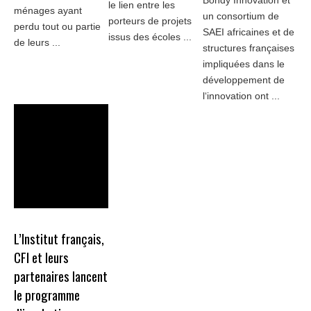
Bondy Innovation et
le lien entre les
ménages ayant
un consortium de
porteurs de projets
perdu tout ou partie
SAEI africaines et de
issus des écoles ...
de leurs ...
structures françaises
impliquées dans le
développement de
l‘innovation ont ...
L’Institut français,
CFI et leurs
partenaires lancent
le programme