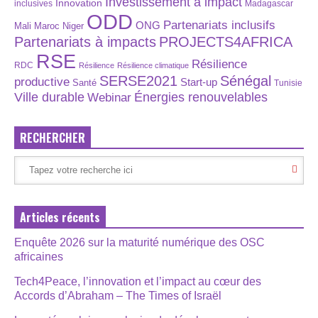
Investissement à impact
Innovation
inclusives
Madagascar
ODD
Partenariats inclusifs
ONG
Maroc
Niger
Mali
Partenariats à impacts
PROJECTS4AFRICA
RSE
Résilience
RDC
Résilience
Résilience climatique
SERSE2021
Sénégal
productive
Start-up
Santé
Tunisie
Énergies renouvelables
Ville durable
Webinar
RECHERCHER
Articles récents
Enquête 2026 sur la maturité numérique des OSC
africaines
Tech4Peace, l’innovation et l’impact au cœur des
Accords d’Abraham – The Times of Israël