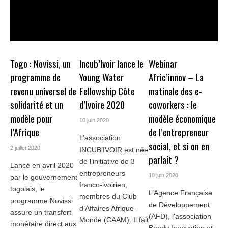
Togo : Novissi, un
Incub’Ivoir lance le
Webinar
programme de
Young Water
Afric’innov – La
revenu universel de
Fellowship Côte
matinale des e-
solidarité et un
d’Ivoire 2020
coworkers : le
modèle pour
modèle économique
10 juin 2020
l’Afrique
de l’entrepreneur
L’association
social, et si on en
2 juillet 2020
INCUB’IVOIR est née
parlait ?
de l’initiative de 3
Lancé en avril 2020
entrepreneurs
10 juin 2020
par le gouvernement
franco-ivoirien,
togolais, le
L’Agence Française
membres du Club
programme Novissi
de Développement
d’Affaires Afrique-
assure un transfert
(AFD), l'association
Monde (CAAM). Il fait
monétaire direct aux