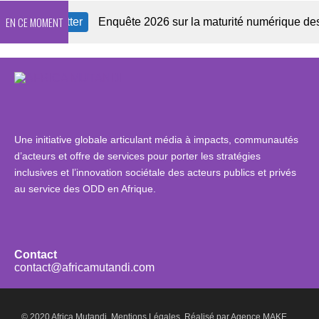
EN CE MOMENT
 Newsletter
Enquête 2026 sur la maturité numérique des OSC
Une initiative globale articulant média à impacts, communautés
d’acteurs et offre de services pour porter les stratégies
inclusives et l’innovation sociétale des acteurs publics et privés
au service des ODD en Afrique.
Contact
contact@africamutandi.com
© 2020 Africa Mutandi.
Mentions Légales.
Réalisé par
Agence MAKE