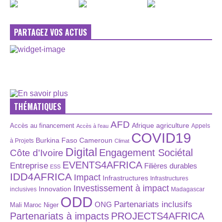
PARTAGEZ VOS ACTUS
THÉMATIQUES
AFD
Afrique
agriculture
Accès au financement
Appels
Accès à l’eau
COVID19
Burkina Faso
Cameroun
à Projets
Climat
Digital
Engagement Sociétal
Côte d'Ivoire
EVENTS4AFRICA
Entreprise
Filières durables
ESS
IDD4AFRICA
Impact
Infrastructures
Infrastructures
Investissement à impact
Innovation
inclusives
Madagascar
ODD
Partenariats inclusifs
ONG
Maroc
Niger
Mali
Partenariats à impacts
PROJECTS4AFRICA