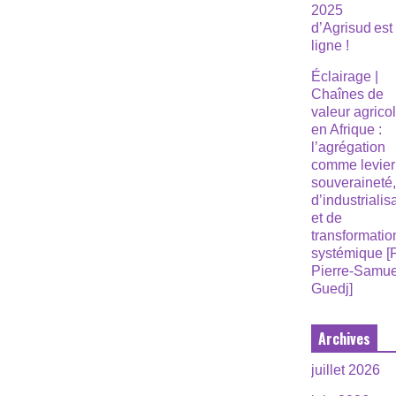
2025
d’Agrisud est
ligne !
Éclairage |
Chaînes de
valeur agrico
en Afrique :
l’agrégation
comme levier
souveraineté
d’industrialis
et de
transformatio
systémique [
Pierre-Samue
Guedj]
Archives
juillet 2026