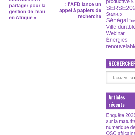
productive
S
: l’AFD lance un
partager pour la
SERSE20
appel à papiers de
gestion de l’eau
Start-up
recherche
en Afrique »
Sénégal
Tun
Ville durabl
Webinar
Énergies
renouvelabl
RECHERCHE
Articles
récents
Enquête 202
sur la maturit
numérique d
OSC africain