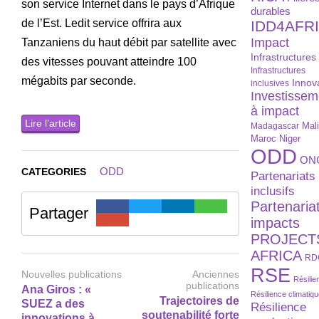
son service Internet dans le pays d’Afrique
durables
de l’Est. Ledit service offrira aux
IDD4AFR
Impact
Tanzaniens du haut débit par satellite avec
Infrastructures
des vitesses pouvant atteindre 100
Infrastructures
mégabits par seconde.
Innov
inclusives
Investissem
à impact
Lire l’article
Madagascar
Mal
Maroc
Niger
ODD
ON
ODD
CATEGORIES
Partenariats
inclusifs
Partenaria
Partager
impacts
PROJECT
AFRICA
RD
RSE
Nouvelles publications
Anciennes
Résilie
publications
Ana Giros : «
Résilience climatiq
Trajectoires de
SUEZ a des
Résilience
soutenabilité forte
innovations à