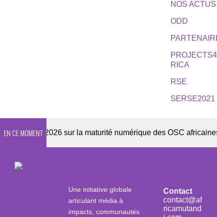
NOS ACTUS
ODD
PARTENAIR
PROJECTS
RICA
RSE
SERSE2021
EN CE MOMENT
quête 2026 sur la maturité numérique des OSC africaines
Une initiative globale
Contact
contact@af
articulant média à
ricamutand
impacts, communautés