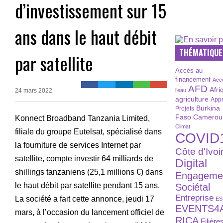
d’investissement sur 15
ans dans le haut débit
THÉMATIQUE
par satellite
Accès au
financement
Acc
AFD
Afri
24 mars 2022
l’eau
agriculture
Appe
Burkina
Projets
Faso
Camerou
Konnect Broadband Tanzania Limited,
Climat
filiale du groupe Eutelsat, spécialisé dans
COVID
la fourniture de services Internet par
Côte d'Ivoi
satellite, compte investir 64 milliards de
Digital
shillings tanzaniens (25,1 millions €) dans
Engageme
le haut débit par satellite pendant 15 ans.
Sociétal
Entreprise
La société a fait cette annonce, jeudi 17
ES
EVENTS4
mars, à l’occasion du lancement officiel de
RICA
Filière