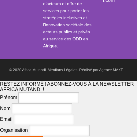
i.com
d’acteurs et offre de
services pour porter les
stratégies inclusives et
l’innovation sociétale des
acteurs publics et privés
au service des ODD en
Afrique.
© 2020 Africa Mutandi.
Mentions Légales.
Réalisé par
Agence MAKE
RESTEZ INFORMÉ ! ABONNEZ-VOUS À LA NEWSLETTER
AFRICA MUTANDI !
Prénom
Nom
Email
Organisation