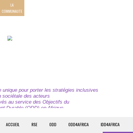
LA
COMMUNAUTE
unique pour porter les stratégies inclusives
on sociétale des acteurs
ivés au service des Objectifs du
t Durable (ODD) en Afrique.
e globale à l’attention des parties prenantes du
t du continent.
ACCUEIL
RSE
ODD
ODD4AFRICA
IDD4AFRICA