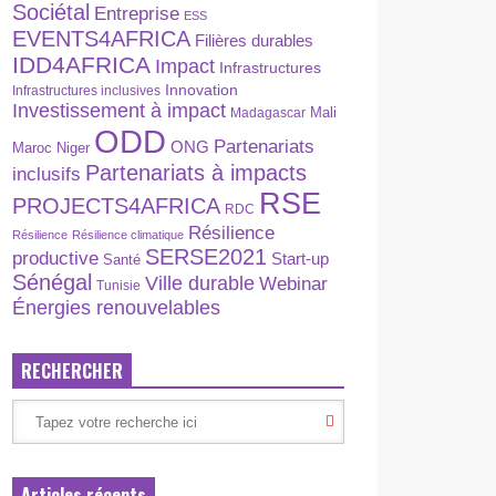
Sociétal
Entreprise
ESS
EVENTS4AFRICA
Filières durables
IDD4AFRICA
Impact
Infrastructures
Innovation
Infrastructures inclusives
Investissement à impact
Madagascar
Mali
ODD
Partenariats
ONG
Maroc
Niger
Partenariats à impacts
inclusifs
RSE
PROJECTS4AFRICA
RDC
Résilience
Résilience
Résilience climatique
SERSE2021
productive
Start-up
Santé
Sénégal
Ville durable
Webinar
Tunisie
Énergies renouvelables
RECHERCHER
Articles récents