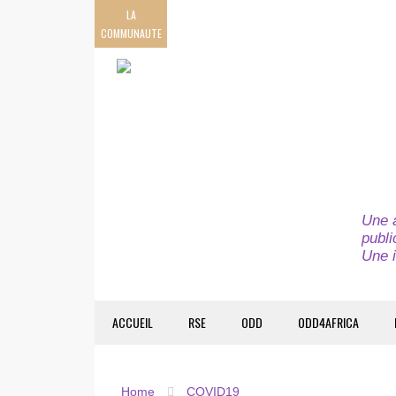
LA
COMMUNAUTE
Une a
publi
Une i
ACCUEIL
RSE
ODD
ODD4AFRICA
Home
COVID19