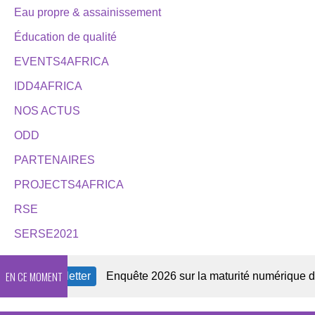
Eau propre & assainissement
Éducation de qualité
EVENTS4AFRICA
IDD4AFRICA
NOS ACTUS
ODD
PARTENAIRES
PROJECTS4AFRICA
RSE
SERSE2021
EN CE MOMENT
re Newsletter
Enquête 2026 sur la maturité numérique des O