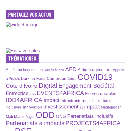
PARTAGEZ VOS ACTUS
THÉMATIQUES
AFD
Afrique
agriculture
Accès au financement
Appels
Accès à l’eau
COVID19
Burkina Faso
Cameroun
à Projets
Climat
Digital
Engagement Sociétal
Côte d'Ivoire
EVENTS4AFRICA
Entreprise
Filières durables
ESS
IDD4AFRICA
Impact
Infrastructures
Infrastructures
Investissement à impact
Innovation
inclusives
Madagascar
ODD
Partenariats inclusifs
ONG
Maroc
Niger
Mali
Partenariats à impacts
PROJECTS4AFRICA