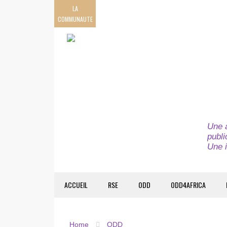
LA
COMMUNAUTE
Une a
publi
Une i
ACCUEIL
RSE
ODD
ODD4AFRICA
Home
ODD