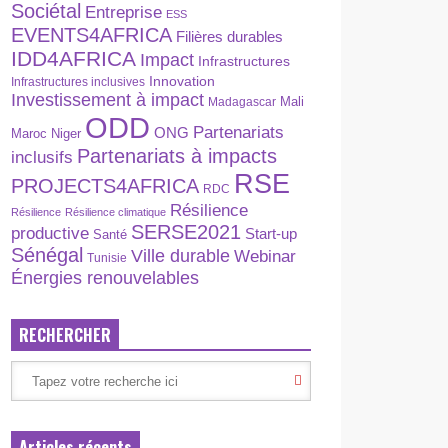
Sociétal
Entreprise
ESS
EVENTS4AFRICA
Filières durables
IDD4AFRICA
Impact
Infrastructures
Innovation
Infrastructures inclusives
Investissement à impact
Madagascar
Mali
ODD
Partenariats
ONG
Maroc
Niger
Partenariats à impacts
inclusifs
RSE
PROJECTS4AFRICA
RDC
Résilience
Résilience
Résilience climatique
SERSE2021
productive
Start-up
Santé
Sénégal
Ville durable
Webinar
Tunisie
Énergies renouvelables
RECHERCHER
Articles récents