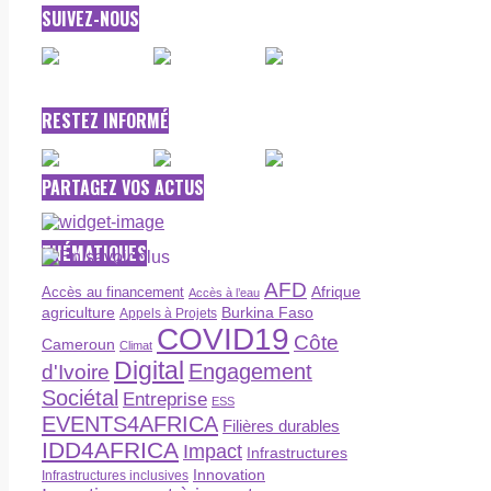
SUIVEZ-NOUS
RESTEZ INFORMÉ
PARTAGEZ VOS ACTUS
THÉMATIQUES
AFD
Afrique
Accès au financement
Accès à l’eau
agriculture
Burkina Faso
Appels à Projets
COVID19
Côte
Cameroun
Climat
Digital
Engagement
d'Ivoire
Sociétal
Entreprise
ESS
EVENTS4AFRICA
Filières durables
IDD4AFRICA
Impact
Infrastructures
Innovation
Infrastructures inclusives