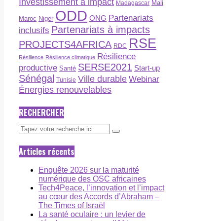
Investissement à impact
Madagascar
Mali
ODD
Partenariats
ONG
Maroc
Niger
Partenariats à impacts
inclusifs
RSE
PROJECTS4AFRICA
RDC
Résilience
Résilience
Résilience climatique
SERSE2021
productive
Start-up
Santé
Sénégal
Ville durable
Webinar
Tunisie
Énergies renouvelables
RECHERCHER
Articles récents
Enquête 2026 sur la maturité
numérique des OSC africaines
Tech4Peace, l’innovation et l’impact
au cœur des Accords d’Abraham –
The Times of Israël
La santé oculaire : un levier de