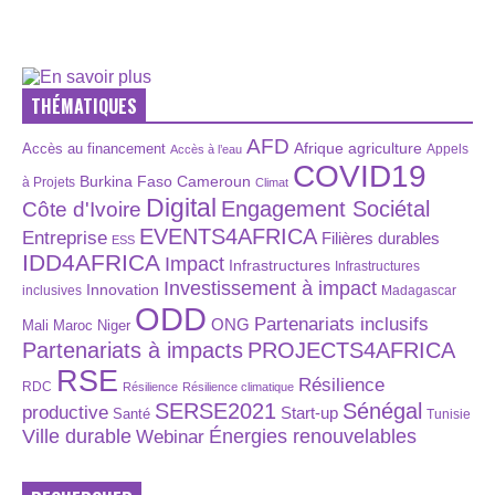
THÉMATIQUES
AFD
Afrique
agriculture
Accès au financement
Appels
Accès à l’eau
COVID19
Burkina Faso
Cameroun
à Projets
Climat
Digital
Engagement Sociétal
Côte d'Ivoire
EVENTS4AFRICA
Entreprise
Filières durables
ESS
IDD4AFRICA
Impact
Infrastructures
Infrastructures
Investissement à impact
Innovation
inclusives
Madagascar
ODD
Partenariats inclusifs
ONG
Maroc
Niger
Mali
Partenariats à impacts
PROJECTS4AFRICA
RSE
Résilience
RDC
Résilience
Résilience climatique
SERSE2021
Sénégal
productive
Start-up
Santé
Tunisie
Énergies renouvelables
Ville durable
Webinar