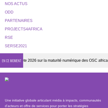
NOS ACTUS
ODD
PARTENAIRES
PROJECTS4AFRICA
RSE
SERSE2021
EN CE MOMENT
Enquête 2026 sur la maturité numérique des OSC africaines
Une initiative globale articulant média à impacts, communautés
d’acteurs et offre de services pour porter les stratégies