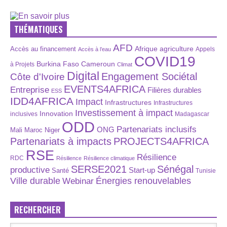
THÉMATIQUES
AFD
Afrique
agriculture
Accès au financement
Appels
Accès à l’eau
COVID19
Burkina Faso
Cameroun
à Projets
Climat
Digital
Engagement Sociétal
Côte d'Ivoire
EVENTS4AFRICA
Entreprise
Filières durables
ESS
IDD4AFRICA
Impact
Infrastructures
Infrastructures
Investissement à impact
Innovation
inclusives
Madagascar
ODD
Partenariats inclusifs
ONG
Maroc
Niger
Mali
Partenariats à impacts
PROJECTS4AFRICA
RSE
Résilience
RDC
Résilience
Résilience climatique
SERSE2021
Sénégal
productive
Start-up
Santé
Tunisie
Énergies renouvelables
Ville durable
Webinar
RECHERCHER